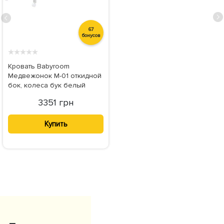
67
бонусов
★
★
★
★
★
Кровать Babyroom
Медвежонок M-01 откидной
бок, колеса бук белый
3351 грн
Купить