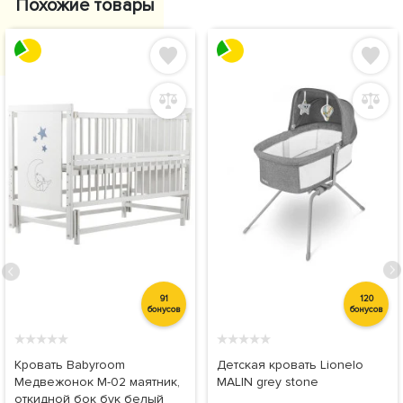
Похожие товары
91
120
бонусов
бонусов
★
★
★
★
★
★
★
★
★
★
Кровать Babyroom
Детская кровать Lionelo
Медвежонок M-02 маятник,
MALIN grey stone
откидной бок бук белый