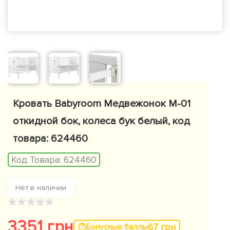
Кровать Babyroom Медвежонок M-01
откидной бок, колеса бук белый, код
товара: 624460
Код Товара:
624460
Нет в наличии
★
★
★
★
★
3351 грн
67 грн
Бонусные баллы