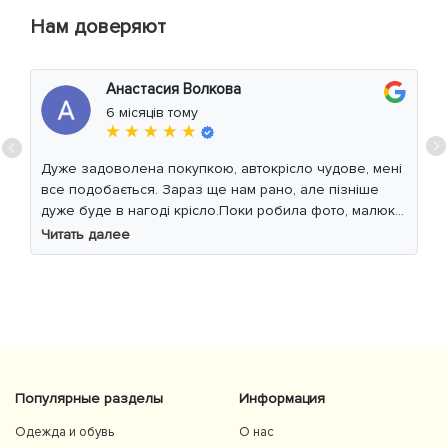
Нам доверяют
Анастасия Волкова
6 місяців тому
★ ★ ★ ★ ★
Дуже задоволена покупкою, автокрісло чудове, мені
все подобається. Зараз ще нам рано, але пізніше
дуже буде в нагоді крісло.Поки робила фото, малюк
уважно читав інструкцію 😁
Читать далее
Популярные разделы
Информация
Одежда и обувь
О нас