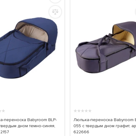
★
★
★
★
★
★
★
а-переноска Babyroom BLP-
Люлька-переноска Babyroom 
 твердым дном темно-синяя,
055 с твердым дном графит, ар
22157
622666