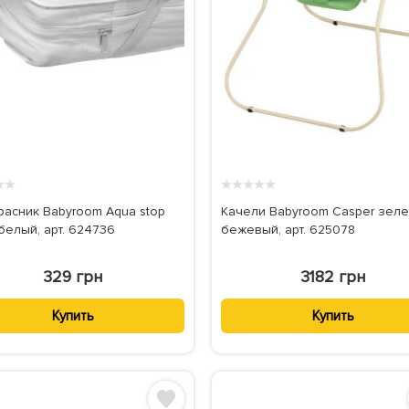
★
★
★
★
★
★
★
расник Babyroom Aqua stop
Качели Babyroom Casper зеле
белый, арт. 624736
бежевый, арт. 625078
329 грн
3182 грн
Купить
Купить