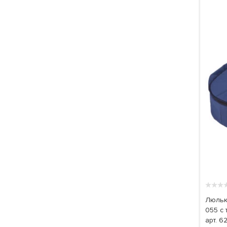
★
★
★
Люльк
055 с
арт. 6