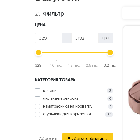
Фильтр
ЦЕНА
-
грн
329
1,0 тыс.
1,8 тыс.
2,5 тыс.
3,2 тыс.
КАТЕГОРИЯ ТОВАРА
качели
3
люлька-переноска
6
наматрасники на кроватку
1
стульчики для кормления
33
Сбросить
Выберите фильтры