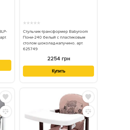
★
★
★
★
★
BLP-
Стульчик-трансформер Babyroom
арт.
Пони-240 белый с пластиковым
столом шоколад-капучино, арт.
625749
2254 грн
Купить