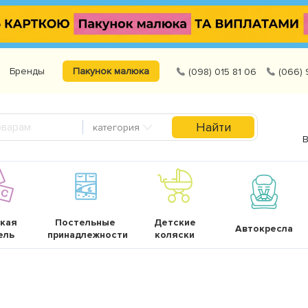
Бренды
Пакунок малюка
(098) 015 81 06
(066) 
Найти
категория
В
кая
Постельные
Детские
Автокресла
ель
принадлежности
коляски