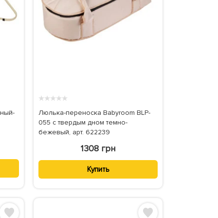
★
★
★
★
★
ный-
Люлька-переноска Babyroom BLP-
055 с твердым дном темно-
бежевый, арт. 622239
1308 грн
Купить