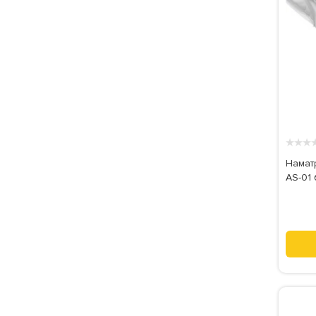
★
★
★
Намат
AS-01 