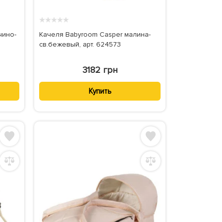
★
★
★
★
★
чино-
Качеля Babyroom Casper малина-
св.бежевый, арт. 624573
3182 грн
Купить