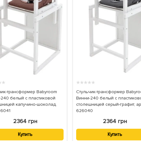
★
★
★
★
★
★
★
чик-трансформер Babyroom
Стульчик-трансформер Babyr
-240 белый с пластиковой
Винни-240 белый с пластиков
шницей капучино-шоколад,
столешницей серый-графит, ар
26041
626040
2364 грн
2364 грн
Купить
Купить