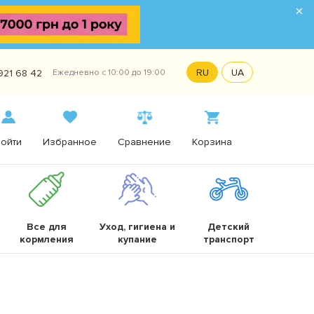
×
RU
UA
921 68 42
Ежедневно с 10:00 до 19:00
ойти
Избранное
Сравнение
Корзина
Все для
Уход, гигиена и
Детский
кормления
купание
транспорт