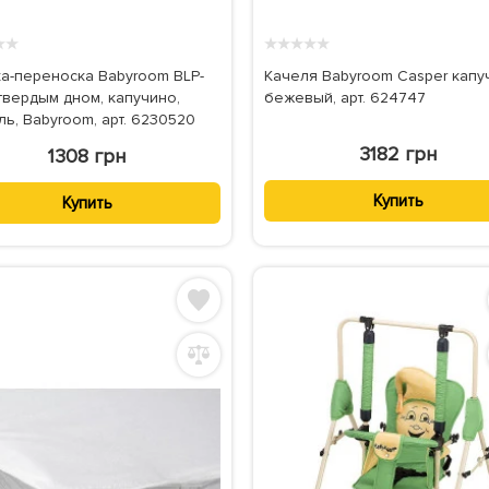
★
★
★
★
★
★
★
а-переноска Babyroom BLP-
Качеля Babyroom Casper капу
 твердым дном, капучино,
бежевый, арт. 624747
ль, Babyroom, арт. 6230520
3182 грн
1308 грн
Купить
Купить