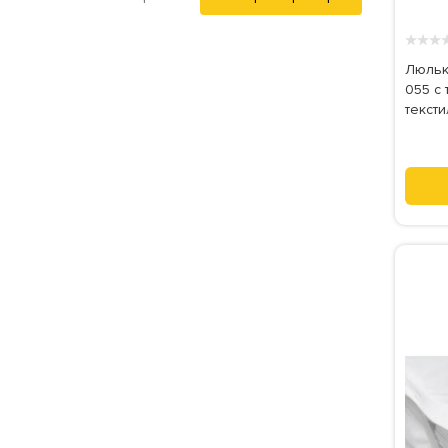
★
★
★
Люльк
055 с
тексти