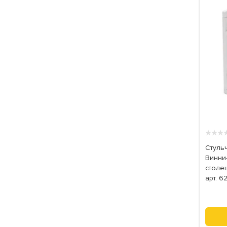
★
★
★
Стуль
Винни
столе
арт. 6