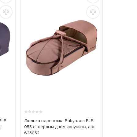
★
★
★
★
★
BLP-
Люлька-переноска Babyroom BLP-
т.
055 с твердым дном капучино, арт.
623052