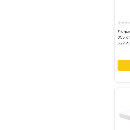
★
★
★
Люльк
055 с 
62259