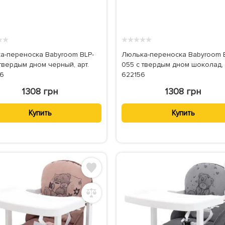
★
★
★
★
★
★
★
а-переноска Babyroom BLP-
Люлька-переноска Babyroom 
твердым дном черный, арт.
055 с твердым дном шоколад, 
6
622156
1308 грн
1308 грн
Купить
Купить