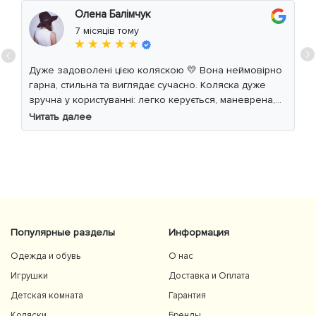
Олена Балімчук
7 місяців тому
★ ★ ★ ★ ★
Дуже задоволені цією коляскою 💛 Вона неймовірно
гарна, стильна та виглядає сучасно. Коляска дуже
зручна у користуванні: легко керується, маневрена,
м’який хід навіть по нерівній дорозі. Дитині
Читать далее
комфортно, просторе сидіння та великий капюшон
добре захищають від вітру й сонця. Якість матеріалів
на високому рівні, все продумано до дрібниць.
Користуємось із задоволенням і сміливо
рекомендуємо 👍
Популярные разделы
Информация
Одежда и обувь
О нас
Игрушки
Доставка и Оплата
Детская комната
Гарантия
Коляски
Бренды