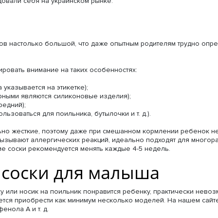
ндовали себя на украинском рынке.
ов настолько большой, что даже опытным родителям трудно опре
ировать внимание на таких особенностях:
 указывается на этикетке);
рными являются силиконовые изделия);
редний);
льзоваться для поильника, бутылочки и т. д.).
ьно жесткие, поэтому даже при смешанном кормлении ребенок не 
вызывают аллергических реакций, идеально подходят для многора
е соски рекомендуется менять каждые 4-5 недель.
 соски для малыша
ку или носик на поильник понравится ребенку, практически нево
ется приобрести как минимум несколько моделей. На нашем сайт
нола А и т. д.