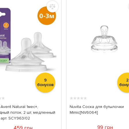
9
2
бонусов
бону
★
★
★
★
★
★
★
Avent Natural 1мес+,
Nuvita Соска для бутылочки
дный поток, 2 шт, медленный
Mimic[NV6064]
 арт. SCY963/02
99 грн
459 грн