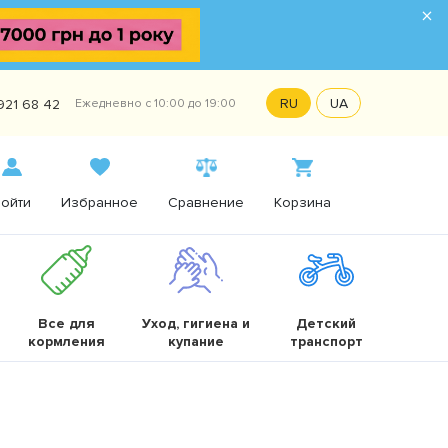
×
RU
UA
921 68 42
Ежедневно с 10:00 до 19:00
ойти
Избранное
Сравнение
Корзина
Все для
Уход, гигиена и
Детский
кормления
купание
транспорт