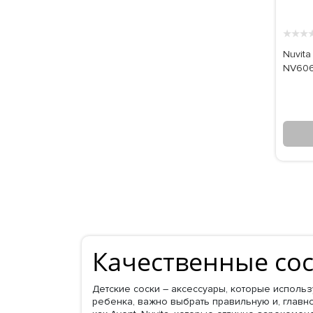
★
★
★
Nuvita
NV606
Качественные со
Детские соски – аксессуары, которые исполь
ребенка, важно выбрать правильную и, главн