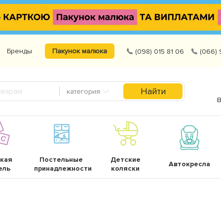
Бренды
Пакунок малюка
(098) 015 81 06
(066) 
Найти
категория
В
кая
Постельные
Детские
Автокресла
ель
принадлежности
коляски