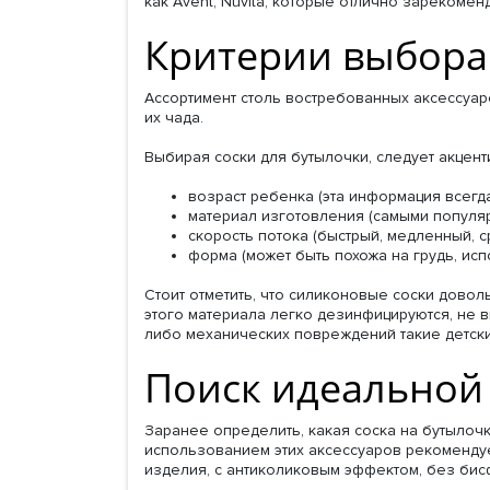
как Avent, Nuvita, которые отлично зарекоме
Критерии выбора
Ассортимент столь востребованных аксессуар
их чада.
Выбирая соски для бутылочки, следует акцент
возраст ребенка (эта информация всегда
материал изготовления (самыми популя
скорость потока (быстрый, медленный, с
форма (может быть похожа на грудь, испо
Стоит отметить, что силиконовые соски довол
этого материала легко дезинфицируются, не 
либо механических повреждений такие детски
Поиск идеальной
Заранее определить, какая соска на бутылоч
использованием этих аксессуаров рекоменду
изделия, с антиколиковым эффектом, без бисфе