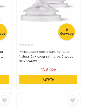
9
сов
бонусов
★
★
★
★
★
ая
Philips Avent соска силиконовая
 шт
Natural 3м+ средний поток 2 шт, арт.
2
SCY964/02
459 грн
Купить