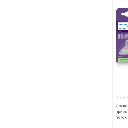
★
★
★
Соска 
приро
поток,