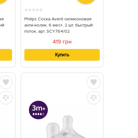
★
★
★
★
★
ая
Philips Соска Avent силиконовая
ний
анти-колик, 6 мес+, 2 шт, быстрый
поток, арт. SCY764/02
419 грн
Купить