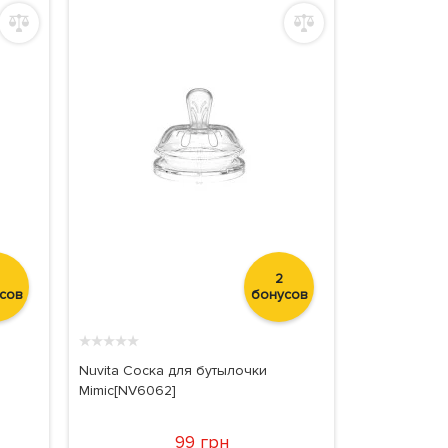
2
сов
бонусов
★
★
★
★
★
Nuvita Соска для бутылочки
Mimic[NV6062]
99 грн