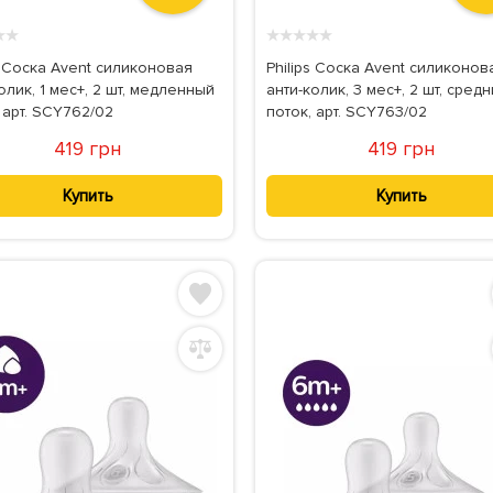
★
★
★
★
★
★
★
s Соска Avent силиконовая
Philips Соска Avent силиконов
олик, 1 мес+, 2 шт, медленный
анти-колик, 3 мес+, 2 шт, сред
 арт. SCY762/02
поток, арт. SCY763/02
419 грн
419 грн
Купить
Купить