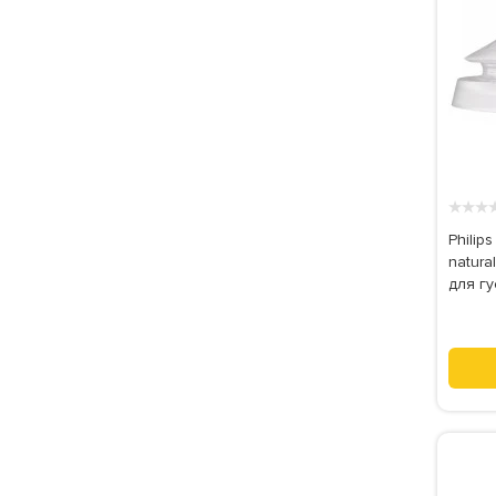
★
★
★
Philip
natura
для гу