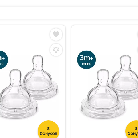
8
8
бонусов
бону