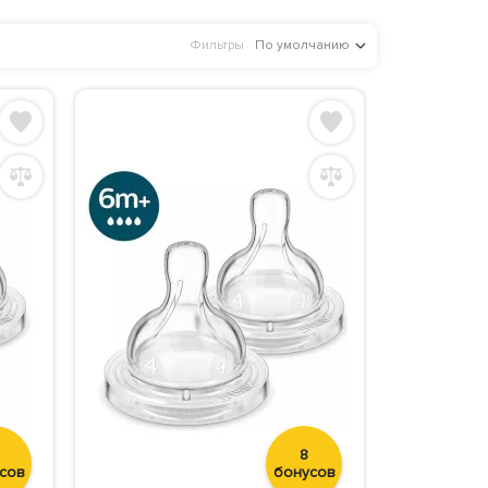
Фильтры
По умолчанию
8
сов
бонусов