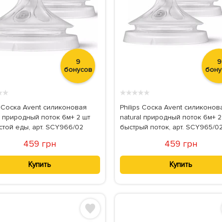
9
9
бонусов
бону
★
★
★
★
★
★
★
s Соска Avent силиконовая
Philips Соска Avent силиконов
l природный поток 6м+ 2 шт
natural природный поток 6м+ 2
стой еды, арт. SCY966/02
быстрый поток, арт. SCY965/0
459 грн
459 грн
Купить
Купить