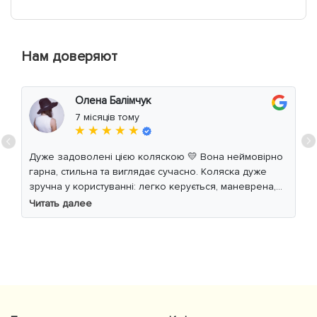
Нам доверяют
Олена Балімчук
7 місяців тому
★ ★ ★ ★ ★
Дуже задоволені цією коляскою 💛 Вона неймовірно
гарна, стильна та виглядає сучасно. Коляска дуже
зручна у користуванні: легко керується, маневрена,
м’який хід навіть по нерівній дорозі. Дитині
Читать далее
комфортно, просторе сидіння та великий капюшон
добре захищають від вітру й сонця. Якість матеріалів
на високому рівні, все продумано до дрібниць.
Користуємось із задоволенням і сміливо
рекомендуємо 👍