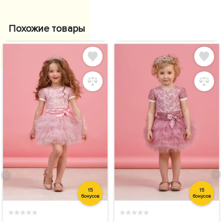
Похожие товары
15
15
бонусов
бонусов
★
★
★
★
★
★
★
★
★
★