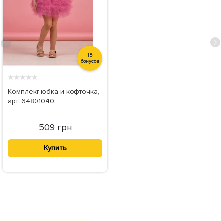
15
бонусов
★
★
★
★
★
Комплект юбка и кофточка,
арт. 64801040
509 грн
Купить