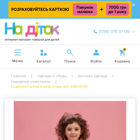
×
(098) 015 81 06
0
Меню
Войти
Каталог
Поиск
Корзина
Главная
Одежда и обувь
Детская одежда
Нарядные комплекты
Комплект юбка и кофточка, арт. 64801040