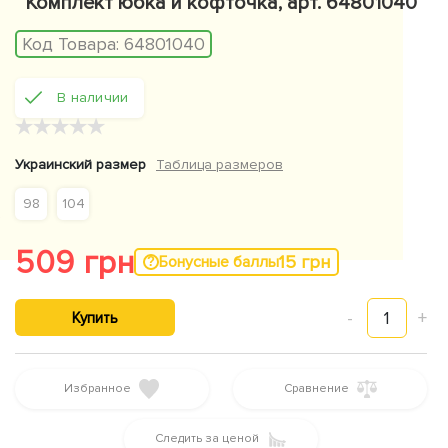
Комплект юбка и кофточка, арт. 64801040
Код Товара:
64801040
В наличии
★
★
★
★
★
Украинский размер
Таблица размеров
98
104
509 грн
15 грн
Бонусные баллы
-
1
+
Купить
Избранное
Сравнение
Следить за ценой