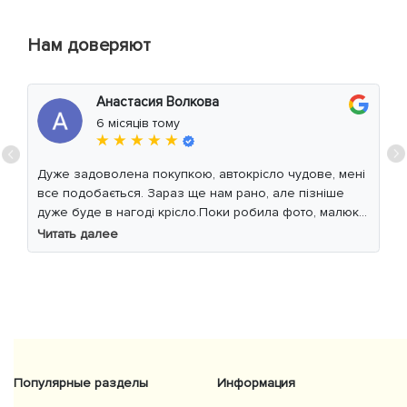
Нам доверяют
Анастасия Волкова
6 місяців тому
★ ★ ★ ★ ★
Дуже задоволена покупкою, автокрісло чудове, мені
все подобається. Зараз ще нам рано, але пізніше
дуже буде в нагоді крісло.Поки робила фото, малюк
уважно читав інструкцію 😁
Читать далее
Популярные разделы
Информация