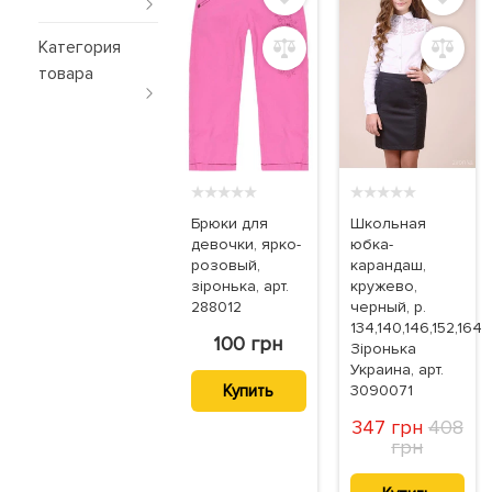
Категория
товара
★
★
★
★
★
★
★
★
★
★
Брюки для
Школьная
девочки, ярко-
юбка-
розовый,
карандаш,
зіронька, арт.
кружево,
288012
черный, р.
134,140,146,152,164
100 грн
Зіронька
Украина, арт.
Купить
3090071
347 грн
408
грн