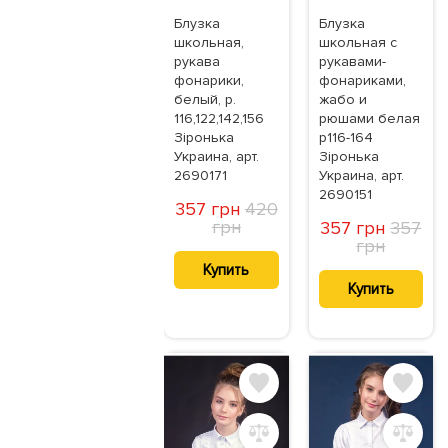
Блузка
Блузка
школьная,
школьная с
рукава
рукавами-
фонарики,
фонариками,
белый, р.
жабо и
116,122,142,156
рюшами белая
Зіронька
р116-164
Украина, арт.
Зіронька
2690171
Украина, арт.
2690151
357 грн
420
грн
357 грн
357
грн
Купить
Купить