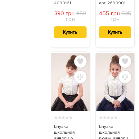
4090161
арт. 2690901
390 грн
459
455 грн
535
грн
грн
Купить
Купить
★
★
★
★
★
★
★
★
★
★
Блузка
Блузка
школьная
школьная,
айвори р.
рюши, айвори,