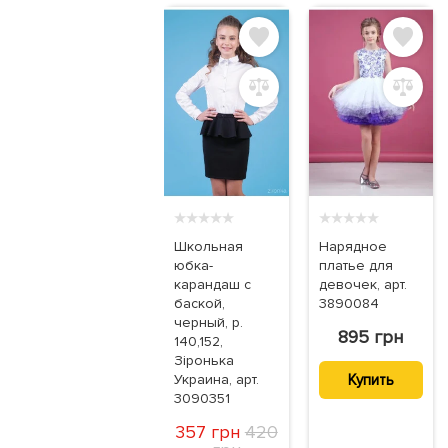
★
★
★
★
★
★
★
★
★
★
Школьная
Нарядное
юбка-
платье для
карандаш с
девочек, арт.
баской,
3890084
черный, р.
895 грн
140,152,
Зіронька
Купить
Украина, арт.
3090351
357 грн
420