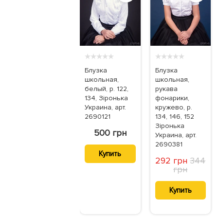
★
★
★
★
★
★
★
★
★
★
Блузка
Блузка
школьная,
школьная,
белый, р. 122,
рукава
134, Зіронька
фонарики,
Украина, арт.
кружево, р.
2690121
134, 146, 152
Зіронька
500 грн
Украина, арт.
2690381
Купить
292 грн
344
грн
Купить