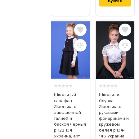
Купить
★
★
★
★
★
★
★
★
★
★
Школьный
Школьная
сарафан
блузка
Зіронька с
Зіронька с
завышенной
рукавами-
талией и
фонариками и
баской черный
кружевом
р 122 134
белая р.134-
Украина, арт.
146 Украина,