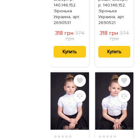
140,146,152
р. 140,146,152,
Зіронька
Зіронька
Украина, арт.
Украина, арт.
2690531
2690521
318 грн
374
318 грн
374
грн
грн
Купить
Купить
★
★
★
★
★
★
★
★
★
★