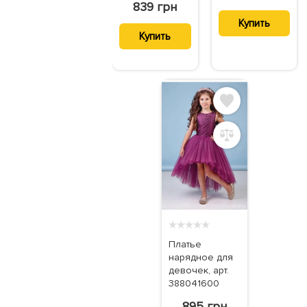
839 грн
Купить
Купить
★
★
★
★
★
Платье
нарядное для
девочек, арт.
388041600
895 грн