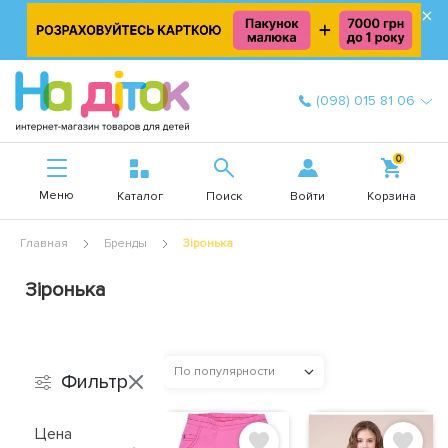
×
(098) 015 81 06
0
Меню
Войти
Каталог
Поиск
Корзина
Главная
Бренды
Зіронька
Зіронька
По популярности
Фильтр
Цена