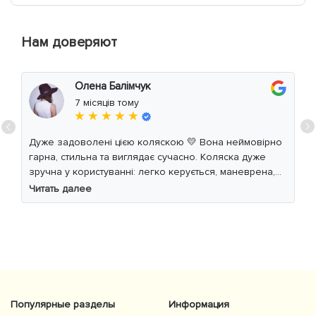
Нам доверяют
Олена Балімчук
7 місяців тому
★ ★ ★ ★ ★
Дуже задоволені цією коляскою 💛 Вона неймовірно
гарна, стильна та виглядає сучасно. Коляска дуже
зручна у користуванні: легко керується, маневрена,
м’який хід навіть по нерівній дорозі. Дитині
Читать далее
комфортно, просторе сидіння та великий капюшон
добре захищають від вітру й сонця. Якість матеріалів
на високому рівні, все продумано до дрібниць.
Користуємось із задоволенням і сміливо
рекомендуємо 👍
Популярные разделы
Информация