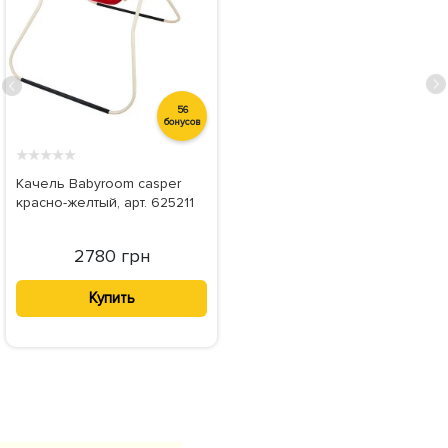
56
бонусов
★
★
★
★
★
Качель Babyroom casper
красно-желтый, арт. 625211
2780 грн
Купить