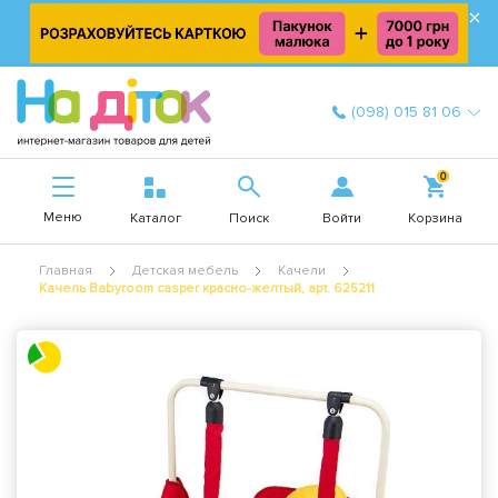
×
(098) 015 81 06
0
Меню
Войти
Каталог
Поиск
Корзина
Главная
Детская мебель
Качели
Качель Babyroom casper красно-желтый, арт. 625211