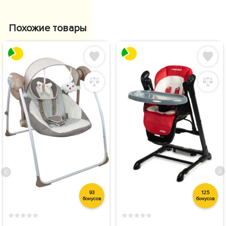
Похожие товары
93
125
бонусов
бонусов
★
★
★
★
★
★
★
★
★
★