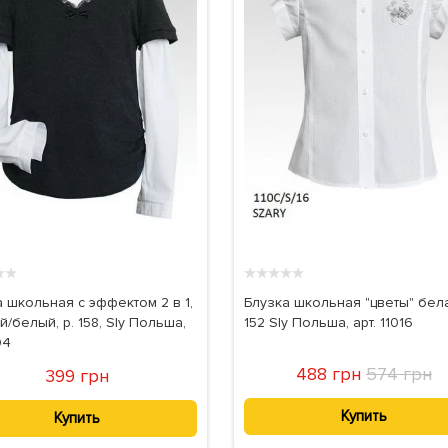
★
★
★
★
★
★
★
 школьная с эффектом 2 в 1,
Блузка школьная "цветы" бела
/белый, р. 158, Sly Польша,
152 Sly Польша, арт. 11016
04
488 грн
574 грн
399 грн
Купить
Купить