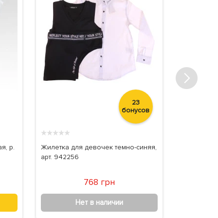
23
бонусов
★
★
★
★
★
★
★
★
★
★
я, р.
Жилетка для девочек темно-синяя,
Блуза для 
арт. 942256
цвета, арт.
768 грн
Нет в наличии