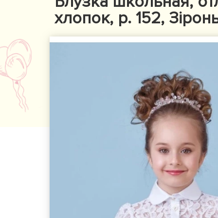
Блузка школьная, от
хлопок, р. 152, Зіро