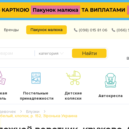
Бренды
Пакунок малюка
(098) 015 81 06
(066) 
Найти
категория
В
кая
Постельные
Детские
Автокресла
ель
принадлежности
коляски
девочек
Блузки
елый, хлопок, р. 152, Зіронька Украина