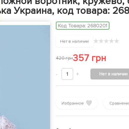
ложной воротник, кружево, 
нька Украина, код товара: 26
Код Товара:
2680201
★
★
★
★
★
Нет в наличии
357 грн
420 грн
-
1
+
Нет в наличии
Избранное
Сравнени