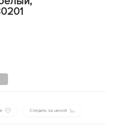
белый,
80201
е
Следить за ценой