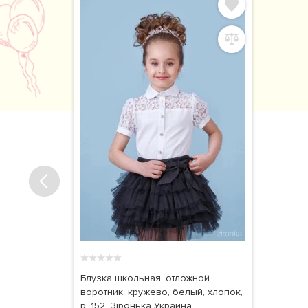
★
★
★
★
★
Блузка школьная, отложной
воротник, кружево, белый, хлопок,
р. 152, Зіронька Украина