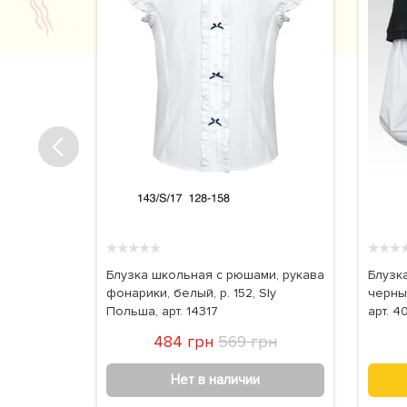
★
★
★
★
★
★
★
★
ной
Блузка школьная с рюшами, рукава
Блузка
й, хлопок,
фонарики, белый, р. 152, Sly
черный
Польша, арт. 14317
арт. 4
рн
484 грн
569 грн
Нет в наличии