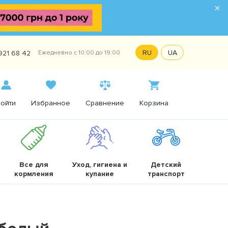
×
RU
UA
921 68 42
Ежедневно с 10:00 до 19:00
ойти
Избранное
Сравнение
Корзина
Все для
Уход, гигиена и
Детский
кормления
купание
транспорт