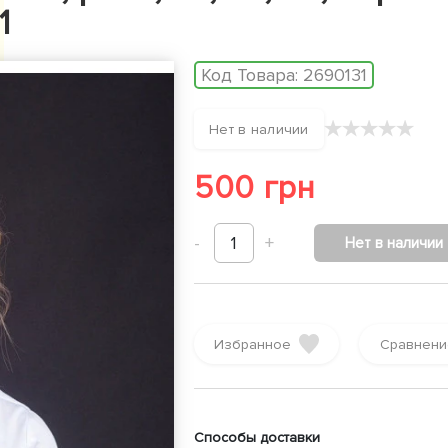
1
Код Товара:
2690131
★
★
★
★
★
Нет в наличии
500 грн
-
1
+
Нет в наличии
Избранное
Сравнени
Способы доставки