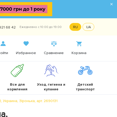
×
RU
UA
921 68 42
Ежедневно с 10:00 до 19:00
ойти
Избранное
Сравнение
Корзина
Все для
Уход, гигиена и
Детский
кормления
купание
транспорт
, Украина, Зіронька, арт. 2690131
а,