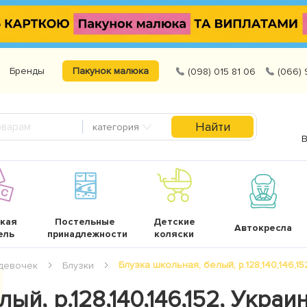
Бренды
Пакунок малюка
(098) 015 81 06
(066) 
Найти
категория
В
кая
Постельные
Детские
Автокресла
ель
принадлежности
коляски
Блузка школьная, белый, р.128,140,146,152
девочек
Блузки
й, р.128,140,146,152, Украин