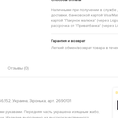
Наличными при получении в службе 
доставки, банковской картой Visa/Mas
картой "Пакунок малюка" (через Liqp
рассрочка от "Приватбанка" (через Li
Гарантия и возврат
Легкий обмен/возврат товара в тече
Отзывы (0)
В
6,152, Украина, Зіронька, арт. 2690131
ыми рукавами. Передняя часть украшена изящным жабо,
ши. Изделие выполнено из высококачественного