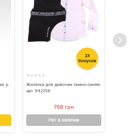
23
бонусов
★
★
★
★
★
★
★
★
★
★
я, р.
Жилетка для девочек темно-синяя,
Блуза для 
арт. 942256
цвета, арт.
768 грн
Нет в наличии