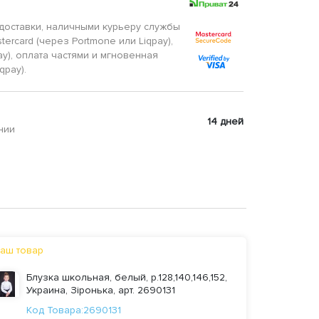
доставки, наличными курьеру службы
tercard (через Portmone или Liqpay),
ay), оплата частями и мгновенная
qpay).
14 дней
нии
аш товар
Блузка школьная, белый, р.128,140,146,152,
Украина, Зіронька, арт. 2690131
Код Товара:2690131