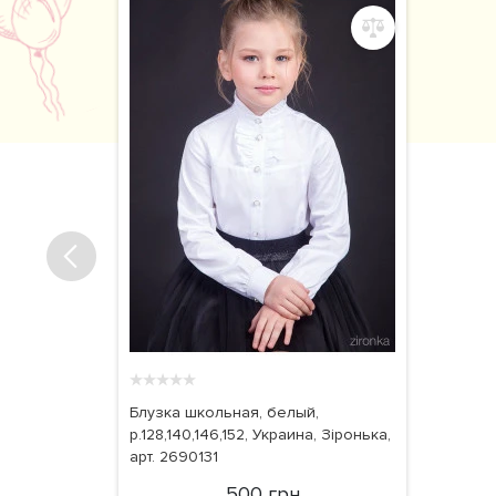
★
★
★
★
★
Блузка школьная, белый,
р.128,140,146,152, Украина, Зіронька,
арт. 2690131
500 грн