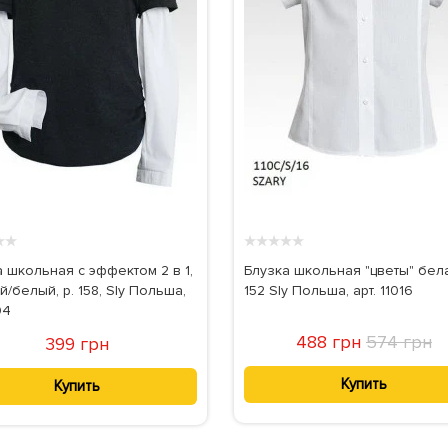
★
★
★
★
★
★
★
 школьная с эффектом 2 в 1,
Блузка школьная "цветы" бела
/белый, р. 158, Sly Польша,
152 Sly Польша, арт. 11016
04
488 грн
574 грн
399 грн
Купить
Купить