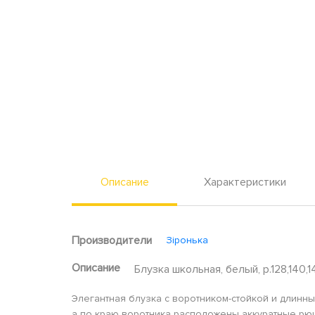
Описание
Характеристики
Производители
Зіронька
Описание
Блузка школьная, белый, р.128,140,14
Элегантная блузка с воротником-стойкой и длинн
а по краю воротника расположены аккуратные рю