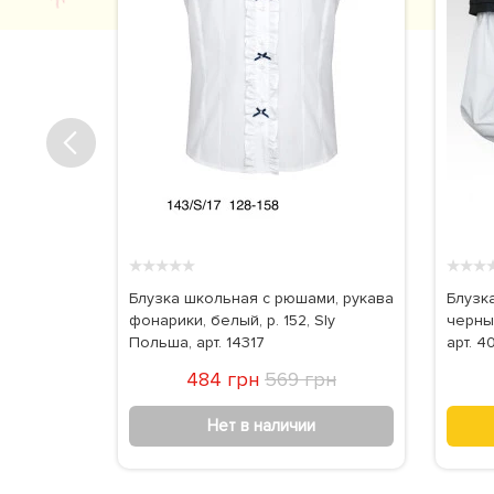
★
★
★
★
★
★
★
★
ной
Блузка школьная с рюшами, рукава
Блузка
й, хлопок,
фонарики, белый, р. 152, Sly
черный
Польша, арт. 14317
арт. 4
рн
484 грн
569 грн
Нет в наличии