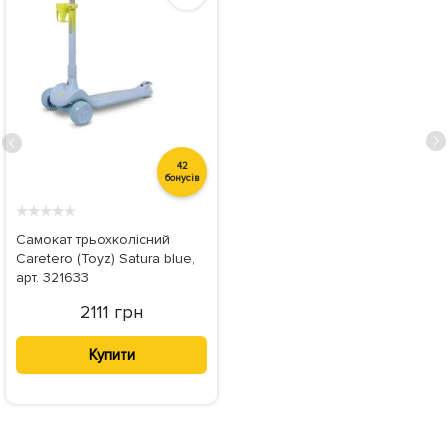
42
бонусів
★
★
★
★
★
Самокат трьохколісний
Caretero (Toyz) Satura blue,
арт. 321633
2111 грн
Купити