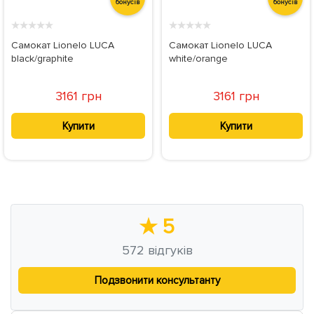
бонусів
бонусів
★
★
★
★
★
★
★
★
★
★
Самокат Lionelo LUCA
Самокат Lionelo LUCA
black/graphite
white/orange
3161 грн
3161 грн
Купити
Купити
★
5
572
відгуків
Подзвонити консультанту