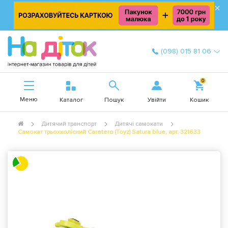
×
(098) 015 81 06
0
Меню
Увійти
Каталог
Пошук
Кошик
Дитячий транспорт
Дитячі самокати
Самокат трьохколісний Caretero (Toyz) Satura blue, арт. 321633