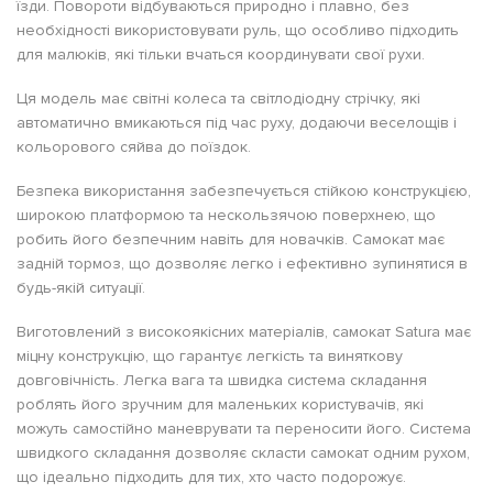
їзди. Повороти відбуваються природно і плавно, без
необхідності використовувати руль, що особливо підходить
для малюків, які тільки вчаться координувати свої рухи.
Ця модель має світні колеса та світлодіодну стрічку, які
автоматично вмикаються під час руху, додаючи веселощів і
кольорового сяйва до поїздок.
Безпека використання забезпечується стійкою конструкцією,
широкою платформою та нескользячою поверхнею, що
робить його безпечним навіть для новачків. Самокат має
задній тормоз, що дозволяє легко і ефективно зупинятися в
будь-якій ситуації.
Виготовлений з високоякісних матеріалів, самокат Satura має
міцну конструкцію, що гарантує легкість та виняткову
довговічність. Легка вага та швидка система складання
роблять його зручним для маленьких користувачів, які
можуть самостійно маневрувати та переносити його. Система
швидкого складання дозволяє скласти самокат одним рухом,
що ідеально підходить для тих, хто часто подорожує.