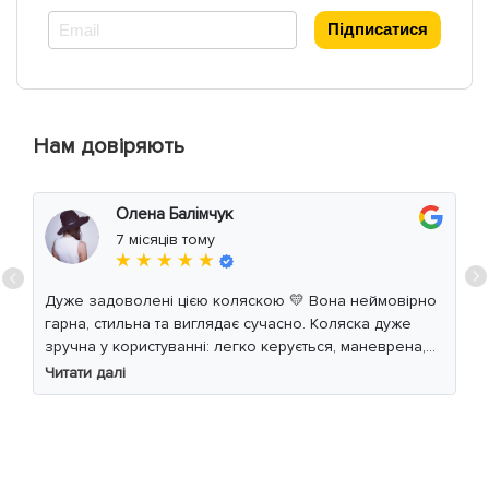
*
Підписатися
Нам довіряють
Олена Балімчук
7 місяців тому
★ ★ ★ ★ ★
Дуже задоволені цією коляскою 💛 Вона неймовірно
гарна, стильна та виглядає сучасно. Коляска дуже
зручна у користуванні: легко керується, маневрена,
м’який хід навіть по нерівній дорозі. Дитині
Читати далі
комфортно, просторе сидіння та великий капюшон
добре захищають від вітру й сонця. Якість матеріалів
на високому рівні, все продумано до дрібниць.
Користуємось із задоволенням і сміливо
рекомендуємо 👍