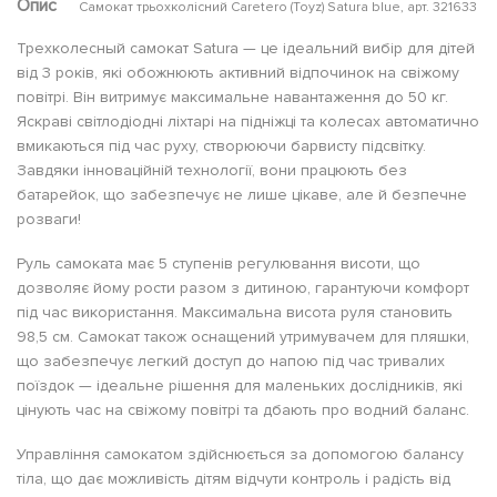
Опис
Самокат трьохколісний Caretero (Toyz) Satura blue, арт. 321633
Трехколесный самокат Satura — це ідеальний вибір для дітей
від 3 років, які обожнюють активний відпочинок на свіжому
повітрі. Він витримує максимальне навантаження до 50 кг.
Яскраві світлодіодні ліхтарі на підніжці та колесах автоматично
вмикаються під час руху, створюючи барвисту підсвітку.
Завдяки інноваційній технології, вони працюють без
батарейок, що забезпечує не лише цікаве, але й безпечне
розваги!
Руль самоката має 5 ступенів регулювання висоти, що
дозволяє йому рости разом з дитиною, гарантуючи комфорт
під час використання. Максимальна висота руля становить
98,5 см. Самокат також оснащений утримувачем для пляшки,
що забезпечує легкий доступ до напою під час тривалих
поїздок — ідеальне рішення для маленьких дослідників, які
цінують час на свіжому повітрі та дбають про водний баланс.
Управління самокатом здійснюється за допомогою балансу
тіла, що дає можливість дітям відчути контроль і радість від