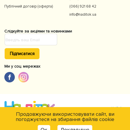
Публічний договір (оферта)
(066) 921 68 42
info@naditok.ua
Слідкуйте за акціями та новинками
Підписатися
Ми у соц. мережах
Продовжуючи використовувати сайт, ви
погоджуєтеся на збирання файлів cookie
Є питання?
© NaDitok © 2012-2026Інтернет-магазин товарів для дітей Naditok. Всі
Ок
Докладніше
права захищені