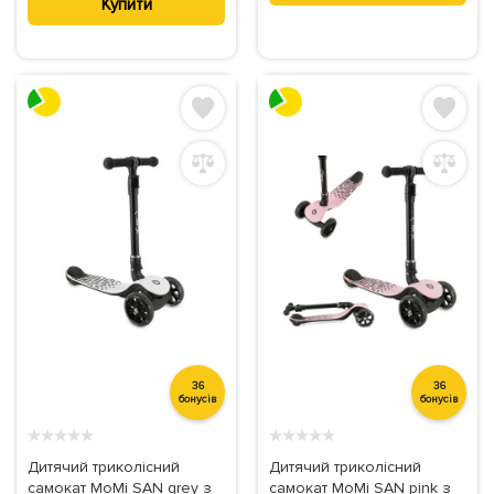
Купити
36
36
бонусів
бонусів
★
★
★
★
★
★
★
★
★
★
Дитячий триколісний
Дитячий триколісний
самокат MoMi SAN grey з
самокат MoMi SAN pink з