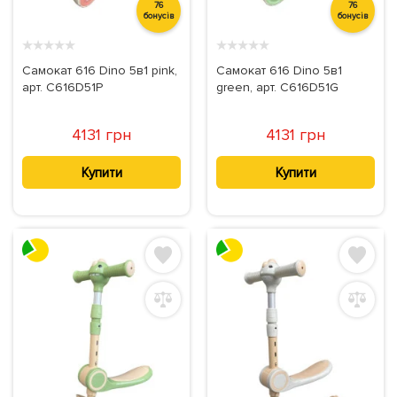
76
76
бонусів
бонусів
★
★
★
★
★
★
★
★
★
★
Самокат 616 Dino 5в1 pink,
Самокат 616 Dino 5в1
арт. C616D51P
green, арт. C616D51G
4131 грн
4131 грн
Купити
Купити