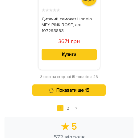
бонусів
★
★
★
★
★
Дитячий самокат Lionelo
MEY PINK ROSE, арт.
107293893
3671 грн
Купити
Зараз на сторінці 15 товарів з 28
Показати ще 15
1
2
>
★
5
572
відгуків