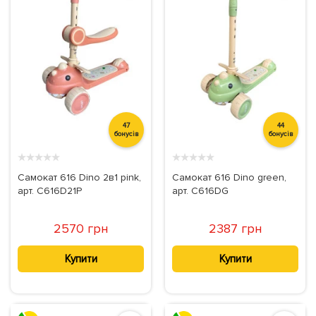
47
44
бонусів
бонусів
★
★
★
★
★
★
★
★
★
★
Самокат 616 Dino 2в1 pink,
Самокат 616 Dino green,
арт. C616D21P
арт. C616DG
2570 грн
2387 грн
Купити
Купити