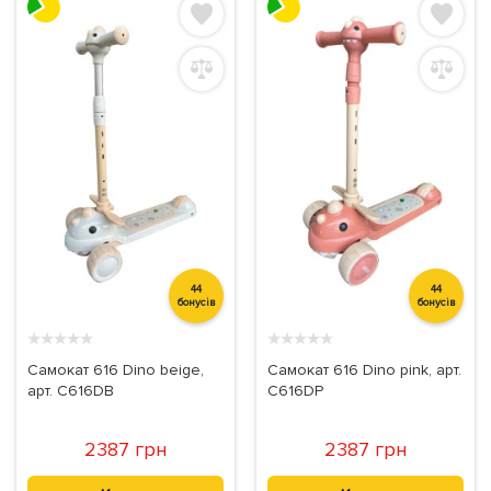
44
44
бонусів
бонусів
★
★
★
★
★
★
★
★
★
★
Самокат 616 Dino beige,
Самокат 616 Dino pink, арт.
арт. C616DB
C616DP
2387 грн
2387 грн