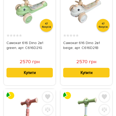
47
47
бонусів
бонусів
★
★
★
★
★
★
★
★
★
★
Самокат 616 Dino 2в1
Самокат 616 Dino 2в1
green, арт. C616D21G
beige, арт. C616D21B
2570 грн
2570 грн
Купити
Купити