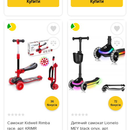
Купити
Купити
36
72
бонусів
бонусів
★
★
★
★
★
★
★
★
★
★
Самокат Kidwell Rimba
Дитячий самокат Lionelo
race, арт. KRIMR
MEY black onyx, арт.