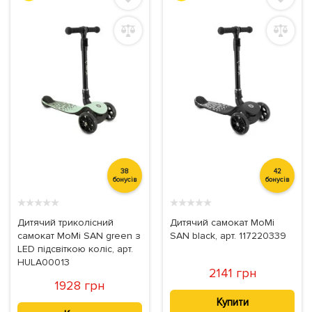
38
42
бонусів
бонусів
★
★
★
★
★
★
★
★
★
★
Дитячий триколісний
Дитячий самокат MoMi
самокат MoMi SAN green з
SAN black, арт. 117220339
LED підсвіткою коліс, арт.
HULA00013
2141 грн
1928 грн
Купити