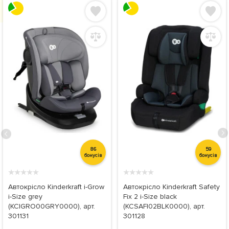
86
59
бонусів
бонусів
★
★
★
★
★
★
★
★
★
★
Автокрісло Kinderkraft i-Grow
Автокрісло Kinderkraft Safety
i-Size grey
Fix 2 i-Size black
(KCIGRO00GRY0000), арт.
(KCSAFI02BLK0000), арт.
301131
301128