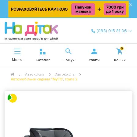
×
(098) 015 81 06
0
Меню
Увійти
Каталог
Пошук
Кошик
Автокрісла
Автокрісла
Автомобільне сидіння "MyFit", група 2