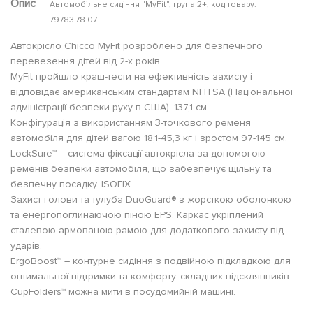
Опис
Автомобільне сидіння "MyFit", група 2+, код товару:
79783.78.07
Автокрісло Chicco MyFit розроблено для безпечного
перевезення дітей від 2-х років.
MyFit пройшло краш-тести на ефективність захисту і
відповідає американським стандартам NHTSA (Національної
адміністрації безпеки руху в США). 137,1 см.
Конфігурація з використанням 3-точкового ременя
автомобіля для дітей вагою 18,1-45,3 кг і зростом 97-145 см.
LockSure™ – система фіксації автокрісла за допомогою
ременів безпеки автомобіля, що забезпечує щільну та
безпечну посадку. ISOFIX.
Захист голови та тулуба DuoGuard® з жорсткою оболонкою
та енергопоглинаючою піною EPS. Каркас укріплений
сталевою армованою рамою для додаткового захисту від
ударів.
ErgoBoost™ – контурне сидіння з подвійною підкладкою для
оптимальної підтримки та комфорту. складних підсклянників
CupFolders™ можна мити в посудомийній машині.