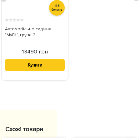
135
бонусів
★
★
★
★
★
Автомобільне сидіння
"MyFit", група 2
13490 грн
Купити
Схожі товари