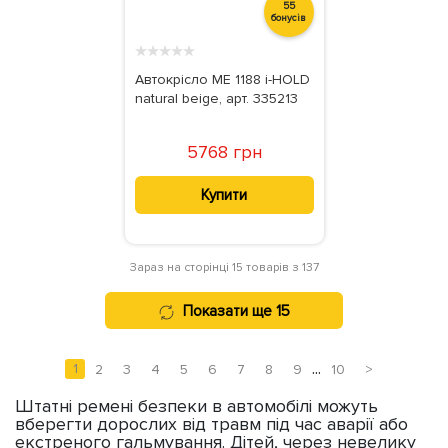
55
бонусів
★
★
★
★
★
Автокрісло ME 1188 i-HOLD
natural beige, арт. 335213
5768 грн
Купити
Зараз на сторінці 15 товарів з 137
Показати ще 15
...
1
2
3
4
5
6
7
8
9
10
>
Штатні ремені безпеки в автомобілі можуть
вберегти дорослих від травм під час аварії або
екстреного гальмування. Дітей, через невелику