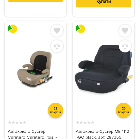
Купити
23
20
бонусів
бонусів
★
★
★
★
★
★
★
★
★
★
Автокрісло бустер
Автокрісло-бустер ME 1112
Caretero Caretero Irbis I-
i-GO black, арт. 287359