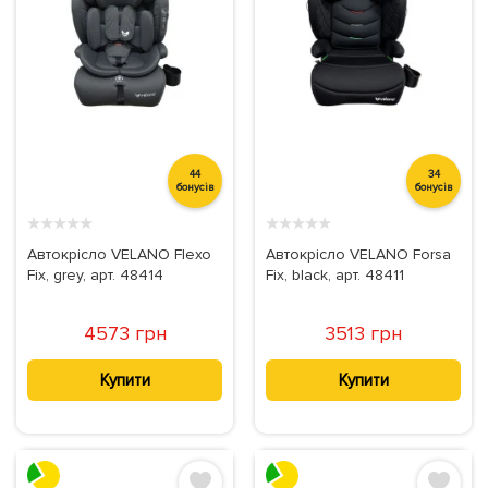
44
34
бонусів
бонусів
★
★
★
★
★
★
★
★
★
★
Автокрісло VELANO Flexo
Автокрісло VELANO Forsa
Fix, grey, арт. 48414
Fix, black, арт. 48411
4573 грн
3513 грн
Купити
Купити