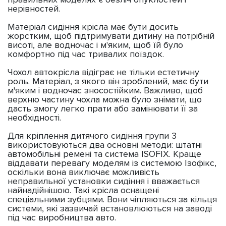
нерівностей.
Матеріал сидіння крісла має бути досить
жорстким, щоб підтримувати дитину на потрібній
висоті, але водночас і м'яким, щоб їй було
комфортно під час тривалих поїздок.
Чохол автокрісла відіграє не тільки естетичну
роль. Матеріал, з якого він зроблений, має бути
м'яким і водночас зносостійким. Важливо, щоб
верхню частину чохла можна було знімати, що
дасть змогу легко прати або замінювати її за
необхідності.
Для кріплення дитячого сидіння групи 3
використовуються два основні методи: штатні
автомобільні ремені та система ISOFIX. Краще
віддавати перевагу моделям із системою Ізофікс,
оскільки вона виключає можливість
неправильної установки сидіння і вважається
найнадійнішою. Такі крісла оснащені
спеціальними зубцями. Вони чіпляються за кільця
системи, які зазвичай встановлюються на заводі
під час виробництва авто.