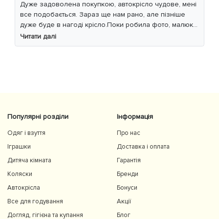
Дуже задоволена покупкою, автокрісло чудове, мені
все подобається. Зараз ще нам рано, але пізніше
дуже буде в нагоді крісло.Поки робила фото, малюк
уважно читав інструкцію 😁
Читати далі
Популярні розділи
Інформація
Одяг і взуття
Про нас
Іграшки
Доставка і оплата
Дитяча кімната
Гарантія
Коляски
Бренди
Автокрісла
Бонуси
Все для годування
Акції
Догляд, гігієна та купання
Блог