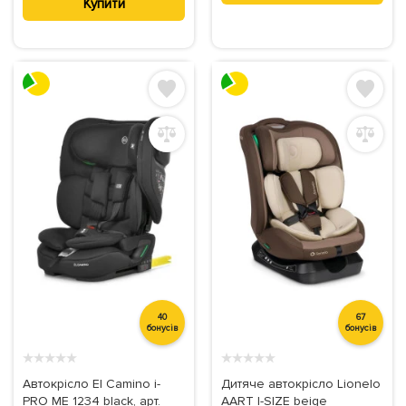
Купити
40
67
бонусів
бонусів
★
★
★
★
★
★
★
★
★
★
Автокрісло El Camino i-
Дитяче автокрісло Lionelo
PRO ME 1234 black, арт.
AART I-SIZE beige