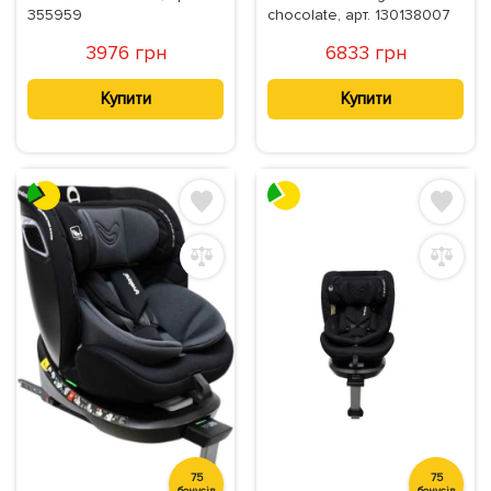
355959
chocolate, арт. 130138007
3976 грн
6833 грн
Купити
Купити
75
75
бонусів
бонусів