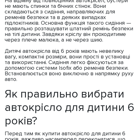
На відміну від повноцінних автокрісел, бустери
не мають спинки та бічних стінок. Вони
складаються з сидіння, направляючих для
ременів безпеки та в деяких випадках
підлокітників. Основна функція такого сидіння —
правильно розташувати штатний ремінь безпеки
на тілі дитини. Завдяки кріслу він проходитиме
через плече малюка, а не через шию.
Дитячі автокрісла від 6 років мають невелику
вагу, компактні розміри, вони прості в установці
та використанні. Сидіння легко фіксуються за
допомогою системи Isofix або ременів безпеки.
Встановлюється воно виключно в напрямку руху
авто.
Як правильно вибрати
автокрісло для дитини 6
років?
Перед тим як купити автокрісло для дитини 6
років, важливо насамперед переконатися, що