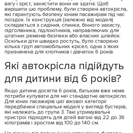
вагу і зріст, захистити вони не здатні. Щоб
вирішити цю проблему, були створені автокрісла,
які гарантують безпеку юним пасажирам під час
поїздок. Їх конструкція (залежно від моделі)
складається з сидіння, спинки, бічного захисту,
підголівника, підлокітників, направляючих для
штатних ременів безпеки або власних шлейок.
Оскільки діти швидко ростуть, було створено
кілька груп автомобільних крісел, одна з яких
призначена для хлопчиків і дівчаток 6 років.
Які автокрісла підійдуть
для дитини від 6 років?
Якщо дитина досягла 6 років, батькам вже нема
потреби купувати для неї стандартне автокрісло.
Для юних пасажирів цієї вікової категорії
передбачені спеціальні моделі у вигляді бустерів,
які належать до групи 3. Такі утримувальні
пристрої підходять для дітей вагою від 22 до 36
кілограмів і зростом від 100 до 140 см.