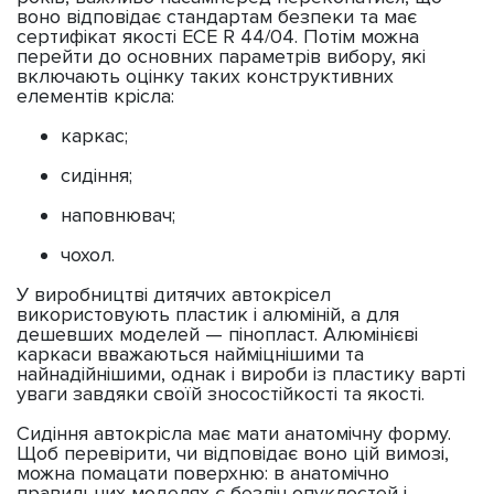
воно відповідає стандартам безпеки та має
сертифікат якості ECE R 44/04. Потім можна
перейти до основних параметрів вибору, які
включають оцінку таких конструктивних
елементів крісла:
каркас;
сидіння;
наповнювач;
чохол.
У виробництві дитячих автокрісел
використовують пластик і алюміній, а для
дешевших моделей — пінопласт. Алюмінієві
каркаси вважаються найміцнішими та
найнадійнішими, однак і вироби із пластику варті
уваги завдяки своїй зносостійкості та якості.
Сидіння автокрісла має мати анатомічну форму.
Щоб перевірити, чи відповідає воно цій вимозі,
можна помацати поверхню: в анатомічно
правильних моделях є безліч опуклостей і