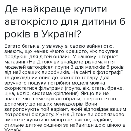
Де найкраще купити
автокрісло для дитини 6
років в Україні?
Багато батьків, у зв'язку зі своєю зайнятістю,
знають, що немає нічого кращого, ніж покупка
продукції для дітей онлайн. У нашому інтернет-
магазині «На Діток» ви знайдете різноманіття
моделей автокрісел групи 3 для малюків 6 років
від найкращих виробників. На сайті є фотографії
та докладний опис до кожного товару. Для
зручного пошуку потрібної моделі можна
скористатися фільтрами (група, вік, стать, бренд,
ціна, колір, система кріплення). Якщо ви не
знаєте, яке саме крісло обрати, зверніться по
допомогу до наших менеджерів. Вони
запропонують той варіант, який відповідає вашим
потребам і бюджету. У «На Діток» ви обов'язково
зможете купити комфортне, якісне, надійне,
стильне дитяче сидіння за найвигіднішою ціною в
Україні.