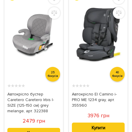
25
40
бонусів
бонусів
★
★
★
★
★
★
★
★
★
★
Автокрісло бустер
Автокрісло El Camino i-
Caretero Caretero Irbis I-
PRO ME 1234 gray, арт.
SIZE (125-150 см) grey
355960
melange, арт. 322388
3976 грн
2479 грн
Купити