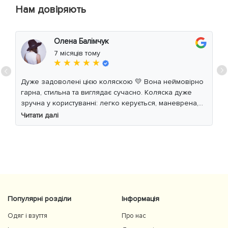
Нам довіряють
Олена Балімчук
7 місяців тому
★ ★ ★ ★ ★
Дуже задоволені цією коляскою 💛 Вона неймовірно
гарна, стильна та виглядає сучасно. Коляска дуже
зручна у користуванні: легко керується, маневрена,
м’який хід навіть по нерівній дорозі. Дитині
Читати далі
комфортно, просторе сидіння та великий капюшон
добре захищають від вітру й сонця. Якість матеріалів
на високому рівні, все продумано до дрібниць.
Користуємось із задоволенням і сміливо
рекомендуємо 👍
Популярні розділи
Інформація
Одяг і взуття
Про нас