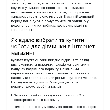
захист від вологи, комфорт та тепло ногам. Таке
взуття з ущільненою підошвою та підкладкою
виготовлене з якісних матеріалів, що сприяють
тривалому терміну експлуатації. В осінній дощовий
період ваша дитина почуватиметься затишно у
водонепроникних чобітках, що мають відмінну
теплоізоляцію.
Як вдало вибрати та купити
чоботи для дівчинки в інтернет-
магазині
Купівля взуття онлайн вигідно відрізняється від
виснажливих та тривалих походів магазинами у
пошуках потрібного варіанту. Важливими
перевагами є і нижчі ціни, можливість порівняти
вартість та характеристики різних взуттєвих моделей.
Перед тим як купити чоботи для дівчаток,
рекомендуємо зробити такі дії:
Знаючи розмір стопи дитини, порівняти її з
розмірною сіткою магазину.
Виберіть потрібну модель за допомогою фільтрів