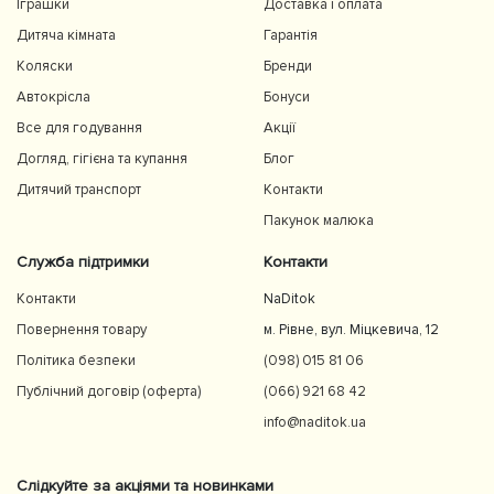
Іграшки
Доставка і оплата
Дитяча кімната
Гарантія
Коляски
Бренди
Автокрісла
Бонуси
Все для годування
Акції
Догляд, гігієна та купання
Блог
Дитячий транспорт
Контакти
Пакунок малюка
Служба підтримки
Контакти
Контакти
NaDitok
Повернення товару
м. Рівне, вул. Міцкевича, 12
Політика безпеки
(098) 015 81 06
Публічний договір (оферта)
(066) 921 68 42
info@naditok.ua
Слідкуйте за акціями та новинками