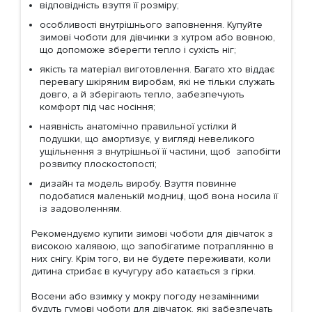
відповідність взуття її розміру;
особливості внутрішнього заповнення. Купуйте
зимові чоботи для дівчинки з хутром або вовною,
що допоможе зберегти тепло і сухість ніг;
якість та матеріал виготовлення. Багато хто віддає
перевагу шкіряним виробам, які не тільки служать
довго, а й зберігають тепло, забезпечують
комфорт під час носіння;
наявність анатомічно правильної устілки й
подушки, що амортизує, у вигляді невеликого
ущільнення з внутрішньої її частини, щоб запобігти
розвитку плоскостопості;
дизайн та модель виробу. Взуття повинне
подобатися маленькій модниці, щоб вона носила її
із задоволенням.
Рекомендуємо купити зимові чоботи для дівчаток з
високою халявою, що запобігатиме потраплянню в
них снігу. Крім того, ви не будете переживати, коли
дитина стрибає в кучугуру або катається з гірки.
Восени або взимку у мокру погоду незамінними
будуть гумові чоботи для дівчаток, які забезпечать