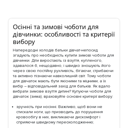
Осінні та зимові чоботи для
дівчинки: особливості та критерії
вибору
Напередодні холодів батьки дівчат-непосид
згадують про необхідність купити зимові чоботи для
дівчинки. Діти виростають із взуття, купленого,
здавалося б, нещодавно, і швидко зношують його
через свою постійну рухливість, бігаючи, стрибаючи
та активно пізнаючи навколишній світ. Тому чоботи
для дівчаток мають бути якісними та міцними, а їх
вибір – відповідальний захід для батьків. Як вдало
вибрати зимове взуття дитині? Купуючи чоботи для
дівчаток (зима), враховуйте основні критерії вибору:
зручність при носінні. Важливо, щоб вони не
стискали ноги, що призводить до порушення
кровообігу в них, викликаючи дискомфорт і
сприяючи швидкому переохолодженню;