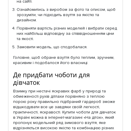
на сайті.
Ознайомитись з виробом за фото та описом, щоб
зрозуміти, чи підходить взуття за якістю та
дизайном.
Порівняти вартість різних моделей і вибрати серед
них найбільш відповідну за співвідношенням ціни
та якості.
Замовити модель, що сподобалася.
Головне, щоб обране взуття було теплим, зручним,
красивим і подобалося його власниці.
Де придбати чоботи для
дівчаток
Взимку при нестачі яскравих фарб у природі та
обмеженості рухів дітлахи порівняно з теплою
порою року правильно підібраний гардероб зможе
відшкодувати все це завдяки своїй легкості,
практичності, яскравості. Купити чоботи для дівчаток
в Україні можна в інтернет-магазині «На діток», який
пропонує модельний ряд зимового взуття, яке
відрізняється високою якістю та комбінацією різних