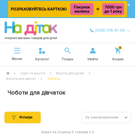
×
(098) 015 81 06
0
Меню
Увійти
Каталог
Пошук
Кошик
Одяг та взуття
Взуття для дітей
Взуття для дівчат
Чоботи
Чоботи для дівчаток
Фільтри
За замовчуванням
Зараз на сторінці 0 товарів з 0