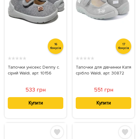
16
17
бонусів
бонусів
★
★
★
★
★
★
★
★
★
★
Тапочки унісекс Denny с.
Тапочки для дівчинки Катя
сірий Waldi, арт. 10156
срібло Waldi, арт. 30872
533 грн
551 грн
Купити
Купити