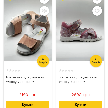
66
81
бонусів
бонусів
★
★
★
★
★
★
★
★
★
★
Босоніжки для дівчинки
Босоніжки для дівчинки
Woopy 79pudra26
Woopy 79rose26
2190 грн
2690 грн
Купити
Купити