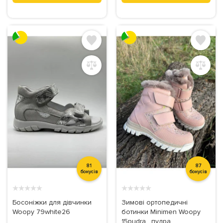
81
87
бонусів
бонусів
★
★
★
★
★
★
★
★
★
★
Босоніжки для дівчинки
Зимові ортопедичні
Woopy 79white26
ботинки Minimen Woopy
15pudra , пудра