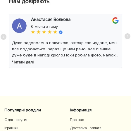
Нам довіряють
Анастасия Волкова
6 місяців тому
★ ★ ★ ★ ★
Дуже задоволена покупкою, автокрісло чудове, мені
все подобається. Зараз ще нам рано, але пізніше
дуже буде в нагоді крісло.Поки робила фото, малюк
уважно читав інструкцію 😁
Читати далі
Популярні розділи
Інформація
Одяг і взуття
Про нас
Іграшки
Доставка і оплата