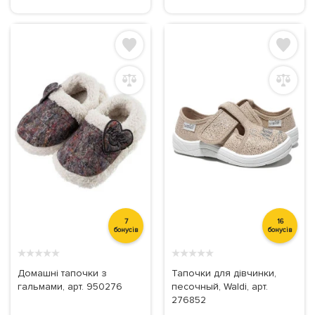
7
16
бонусів
бонусів
★
★
★
★
★
★
★
★
★
★
Домашні тапочки з
Тапочки для дівчинки,
гальмами, арт. 950276
песочный, Waldi, арт.
276852