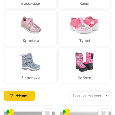
Босоніжки
Капці
Кросівки
Туфлі
Черевики
Чоботи
Фільтри
За замовчуванням