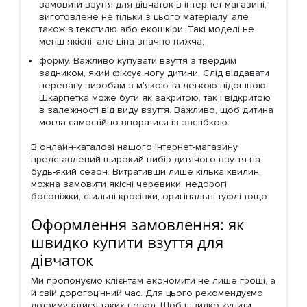
замовити взуття для дівчаток в інтернет-магазині,
виготовлене не тільки з цього матеріалу, але
також з текстилю або екошкіри. Такі моделі не
менш якісні, але ціна значно нижча;
форму. Важливо купувати взуття з твердим
задником, який фіксує ногу дитини. Слід віддавати
перевагу виробам з м'якою та легкою підошвою.
Шкарпетка може бути як закритою, так і відкритою
в залежності від виду взуття. Важливо, щоб дитина
могла самостійно впоратися із застібкою.
В онлайн-каталозі нашого інтернет-магазину
представлений широкий вибір дитячого взуття на
будь-який сезон. Витративши лише кілька хвилин,
можна замовити якісні черевики, недорогі
босоніжки, стильні кросівки, оригінальні туфлі тощо.
Оформлення замовлення: як
швидко купити взуття для
дівчаток
Ми пропонуємо клієнтам економити не лише гроші, а
й свій дорогоцінний час. Для цього рекомендуємо
дотримуватися таких порад. Щоб швидко купити