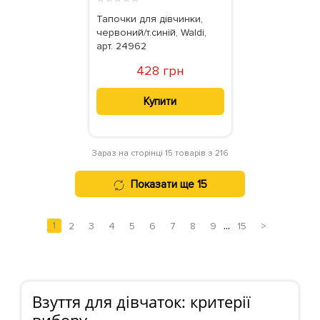
Тапочки для дівчинки,
червоний/т.синій, Waldi,
арт. 24962
428 грн
Купити
Зараз на сторінці 15 товарів з 216
Показати ще 15
...
1
2
3
4
5
6
7
8
9
15
>
Взуття для дiвчаток: критерії