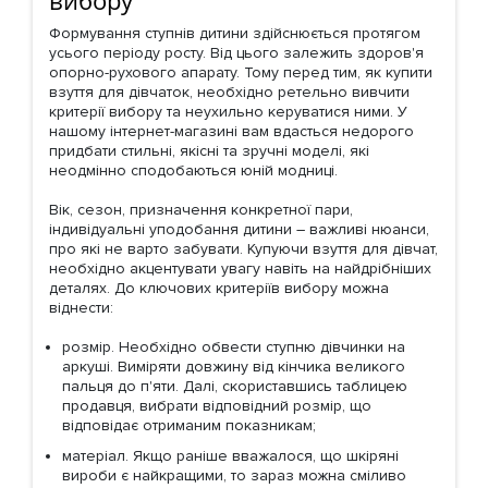
вибору
Формування ступнів дитини здійснюється протягом
усього періоду росту. Від цього залежить здоров'я
опорно-рухового апарату. Тому перед тим, як купити
взуття для дівчаток, необхідно ретельно вивчити
критерії вибору та неухильно керуватися ними. У
нашому інтернет-магазині вам вдасться недорого
придбати стильні, якісні та зручні моделі, які
неодмінно сподобаються юній модниці.
Вік, сезон, призначення конкретної пари,
індивідуальні уподобання дитини – важливі нюанси,
про які не варто забувати. Купуючи взуття для дівчат,
необхідно акцентувати увагу навіть на найдрібніших
деталях. До ключових критеріїв вибору можна
віднести:
розмір. Необхідно обвести ступню дівчинки на
аркуші. Виміряти довжину від кінчика великого
пальця до п'яти. Далі, скориставшись таблицею
продавця, вибрати відповідний розмір, що
відповідає отриманим показникам;
матеріал. Якщо раніше вважалося, що шкіряні
вироби є найкращими, то зараз можна сміливо