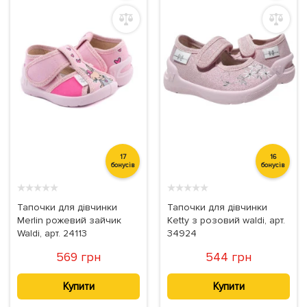
17
16
бонусів
бонусів
★
★
★
★
★
★
★
★
★
★
Тапочки для дівчинки
Тапочки для дівчинки
Merlin рожевий зайчик
Ketty з розовий waldi, арт.
Waldi, арт. 24113
34924
569 грн
544 грн
Купити
Купити