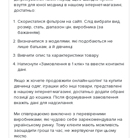
взуття для юної модниці в нашому інтернет-магазині,
достатньо:
Скористатися фільтром на сайті. Слід вибрати вид,
розмір, стать, діапазон цін, виробника (за
бажанням).
Визначитися з моделями, які подобаються не
лише батькам, а й дівчинці.
Вивчити опис та характеристики товару.
Натиснути «Замовлення в 1 клік» та ввести контактні
дані.
Якщо ж хочете продовжити онлайн-шопінг та купити
дівчинці одяг, іграшки або інші товари, представлені
в нашому інтернет-магазині, достатньо додати обрані
позиції до кошика. Після формування замовлення
вкажіть дані для надсилання.
Ми співпрацюємо виключно з перевіреними
виробниками, які чудово себе зарекомендували на
українському ринку. Тому клієнти мають можливість
заощадити гроші та час, не жертвуючи при цьому
якістю.