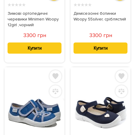
★
★
★
★
★
★
★
★
★
★
Зимові ортопедичні
Демісезонні ботинки
черевики Minimen Woopy
Woopy 55silver, сріблястий
12girl ,чорний
3300 грн
3300 грн
Купити
Купити