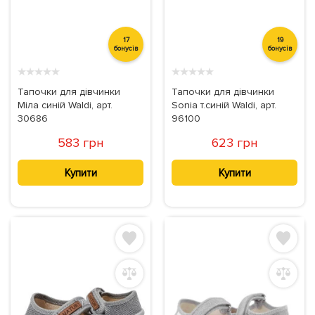
17
19
бонусів
бонусів
★
★
★
★
★
★
★
★
★
★
Тапочки для дівчинки
Тапочки для дівчинки
Міла синій Waldi, арт.
Sonia т.синій Waldi, арт.
30686
96100
583 грн
623 грн
Купити
Купити