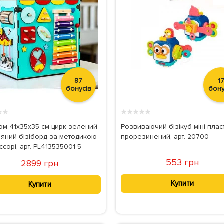
87
1
бонусів
бону
★
★
★
★
★
★
★
ом 41х35х35 см цирк зелений
Розвиваючий бізікуб міні плас
’яний бізіборд за методикою
прорезинений, арт. 20700
сорі, арт. PL413535001-5
553 грн
2899 грн
Купити
Купити