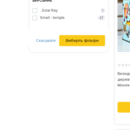
ВИРОБНИК
.,Solar Ray
1
Smart - temple
27
Скасувати
Виберіть фільтри
★
★
★
Бизид
дерев
Монтес