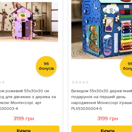
96
9
бонусів
бону
★
★
★
★
★
★
★
ом рожевий 55х30х30 см
Бизидом 55x30x30 дерев’яний
рд для дівчинки з дерева за
подарунок на перший день
кою Монтессорі, арт.
народження Монессорі іграшка
030003-4
PL553030004-5
3199 грн
3199 грн
Купити
Купити