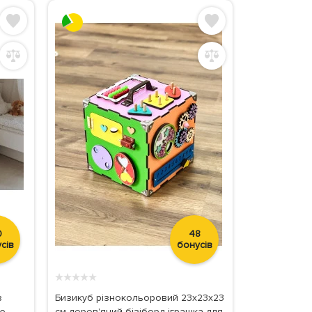
0
48
сів
бонусів
★
★
★
★
★
з
Бизикуб різнокольоровий 23х23х23
ою
см дерев'яний бізіборд іграшка для