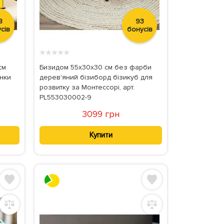
8
93
сів
бонусів
★
★
★
★
★
см
Бизидом 55x30x30 см без фарби
инки
дерев'яний бізиборд бізикуб для
розвитку за Монтессорі, арт.
PL553030002-9
3099 грн
Купити