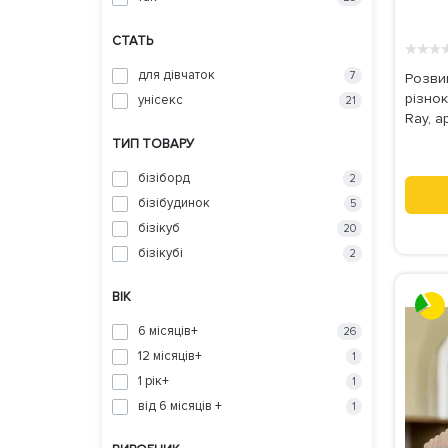
СТАТЬ
★
★
★
для дівчаток
7
Розви
різнок
унісекс
21
Ray, а
ТИП ТОВАРУ
бізіборд
2
бізібудинок
5
бізікуб
20
бізікубі
2
ВІК
6 місяців+
26
12 місяців+
1
1 рік+
1
від 6 місяців +
1