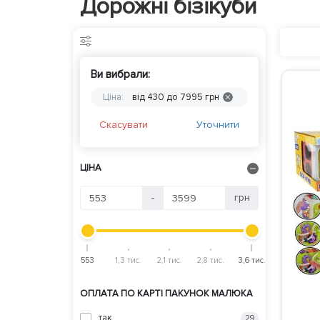
Дорожні бізікуби
Ви вибрали:
Ціна:
від 430 до 7995 грн
Скасувати
Уточнити
ЦІНА
-
грн
553
1,3 тис.
2,1 тис.
2,8 тис.
3,6 тис.
ОПЛАТА ПО КАРТІ ПАКУНОК МАЛЮКА
так
29