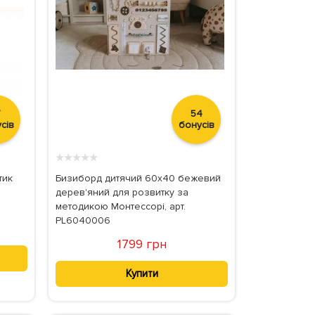
7
54
сів
бонусів
★
★
★
★
★
тик
Бизиборд дитячий 60х40 бежевий
дерев'яний для розвитку за
методикою Монтессорі, арт.
PL6040006
1799 грн
Купити