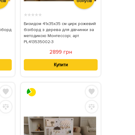
сів
бонусів
★
★
★
★
★
Бизидом 41x35x35 см цирк рожевий
іборд
бізіборд з дерева для дівчинки за
методикою Монтессорі, арт.
PL413535002-3
2899 грн
Купити