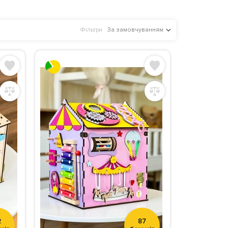
Фільтри
За замовчуванням
2
87