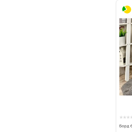
★
★
★
Борд 6