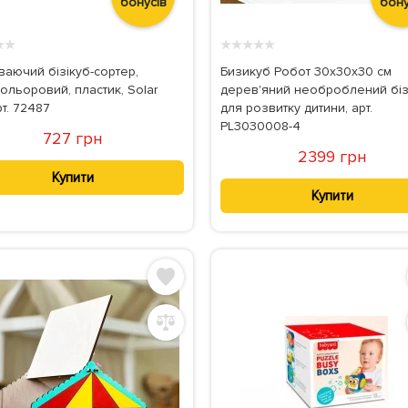
бонусів
бону
★
★
★
★
★
★
★
ваючий бізікуб-сортер,
Бизикуб Робот 30x30x30 см
ольоровий, пластик, Solar
дерев'яний необроблений біз
рт. 72487
для розвитку дитини, арт.
PL3030008-4
727 грн
2399 грн
Купити
Купити