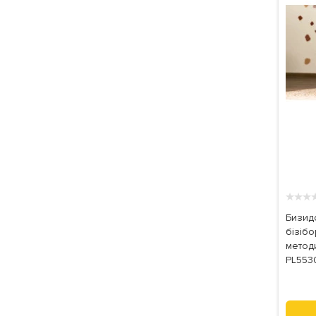
★
★
★
Бизид
бізібо
методи
PL553