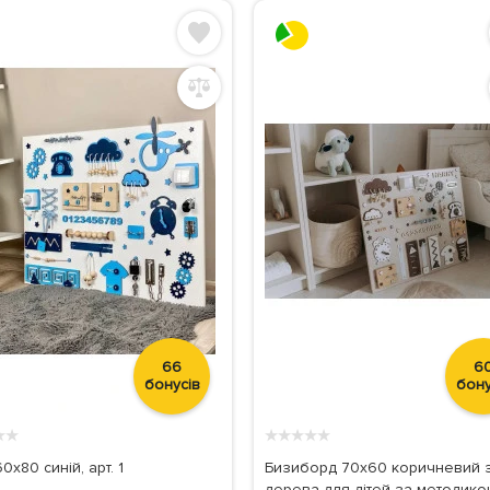
66
6
бонусів
бону
★
★
★
★
★
★
★
0x80 синій, арт. 1
Бизиборд 70х60 коричневий 
дерева для дітей за методик