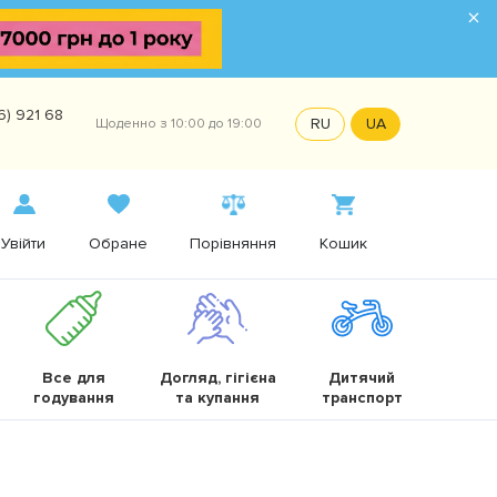
×
6) 921 68
RU
UA
Щоденно з 10:00 до 19:00
Увійти
Обране
Порівняння
Кошик
Все для
Догляд, гігієна
Дитячий
годування
та купання
транспорт