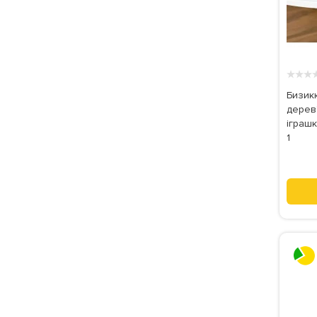
★
★
★
Бизик
дерев
іграшк
1