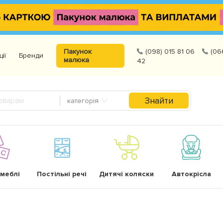
Пакунок
(098) 015 81 06
(06
ції
Бренди
малюка
42
Знайти
категорія
 меблі
Постільні речі
Дитячі коляски
Автокрісла