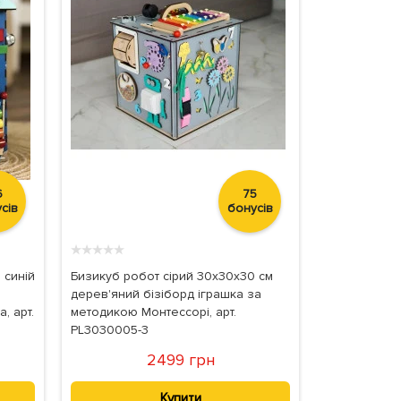
6
75
сів
бонусів
★
★
★
★
★
 синій
Бизикуб робот сірий 30х30х30 см
дерев'яний бізіборд іграшка за
, арт.
методикою Монтессорі, арт.
PL3030005-3
2499 грн
Купити