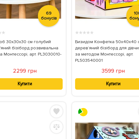
69
10
бонусів
бону
★
★
★
★
★
★
★
юб 30x30x30 см голубий
Бизидом Конфетка 50x40x40 
'яний бізіборд розвивальна
дерев’яний бізіборд для дівч
а Монтессорі, арт. PL3030010-
за методом Монтессорі, арт.
PL503540001
2299 грн
3599 грн
Купити
Купити