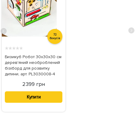
72
бонусів
★
★
★
★
★
Бизикуб Робот 30x30x30 см
дерев'яний необроблений
бізіборд для розвитку
дитини, арт. PL3030008-4
2399 грн
Купити