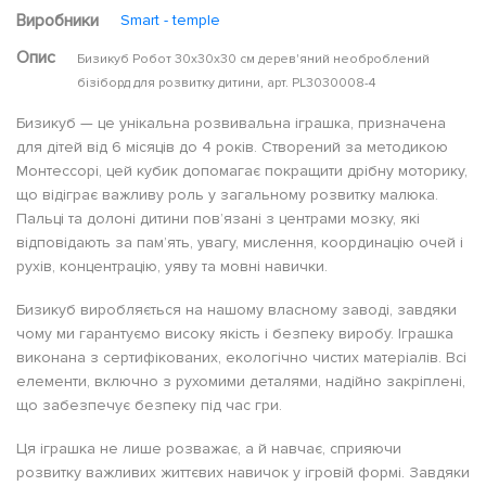
Виробники
Smart - temple
Опис
Бизикуб Робот 30x30x30 см дерев'яний необроблений
бізіборд для розвитку дитини, арт. PL3030008-4
Бизикуб — це унікальна розвивальна іграшка, призначена
для дітей від 6 місяців до 4 років. Створений за методикою
Монтессорі, цей кубик допомагає покращити дрібну моторику,
що відіграє важливу роль у загальному розвитку малюка.
Пальці та долоні дитини пов’язані з центрами мозку, які
відповідають за пам’ять, увагу, мислення, координацію очей і
рухів, концентрацію, уяву та мовні навички.
Бизикуб виробляється на нашому власному заводі, завдяки
чому ми гарантуємо високу якість і безпеку виробу. Іграшка
виконана з сертифікованих, екологічно чистих матеріалів. Всі
елементи, включно з рухомими деталями, надійно закріплені,
що забезпечує безпеку під час гри.
Ця іграшка не лише розважає, а й навчає, сприяючи
розвитку важливих життєвих навичок у ігровій формі. Завдяки