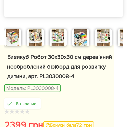
Бизикуб Робот 30x30x30 см дерев'яний
необроблений бізіборд для розвитку
дитини, арт. PL3030008-4
Модель:
PL3030008-4
В наличии
★
★
★
★
★
2399 грн
72 грн
Бонусні бали