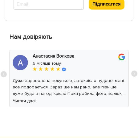
*
Підписатися
Нам довіряють
Анастасия Волкова
6 місяців тому
★ ★ ★ ★ ★
Дуже задоволена покупкою, автокрісло чудове, мені
все подобається. Зараз ще нам рано, але пізніше
дуже буде в нагоді крісло.Поки робила фото, малюк
уважно читав інструкцію 😁
Читати далі