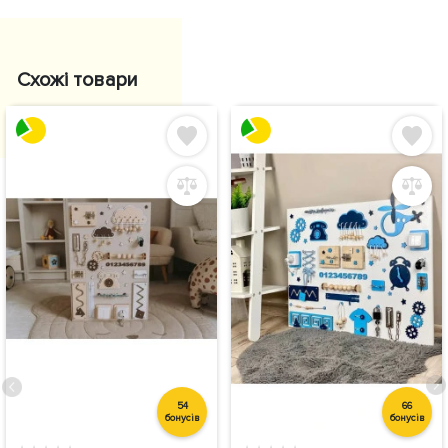
Схожі товари
54
66
бонусів
бонусів