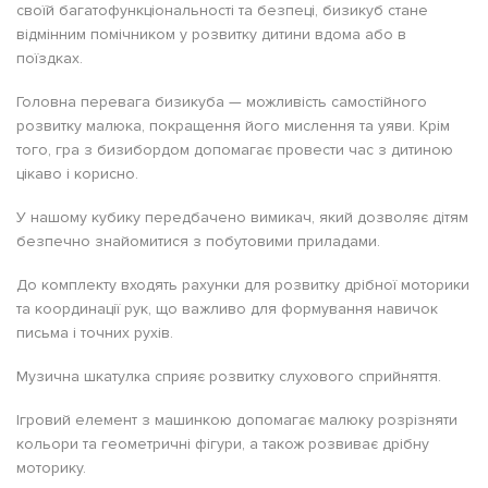
своїй багатофункціональності та безпеці, бизикуб стане
відмінним помічником у розвитку дитини вдома або в
поїздках.
Головна перевага бизикуба — можливість самостійного
розвитку малюка, покращення його мислення та уяви. Крім
того, гра з бизибордом допомагає провести час з дитиною
цікаво і корисно.
У нашому кубику передбачено вимикач, який дозволяє дітям
безпечно знайомитися з побутовими приладами.
До комплекту входять рахунки для розвитку дрібної моторики
та координації рук, що важливо для формування навичок
письма і точних рухів.
Музична шкатулка сприяє розвитку слухового сприйняття.
Ігровий елемент з машинкою допомагає малюку розрізняти
кольори та геометричні фігури, а також розвиває дрібну
моторику.