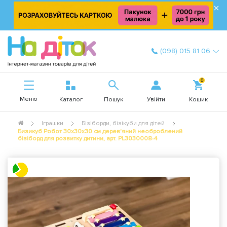
×
(098) 015 81 06
0
Меню
Увійти
Каталог
Пошук
Кошик
Іграшки
Бізіборди, бізікуби для дітей
Бизикуб Робот 30x30x30 см дерев'яний необроблений
бізіборд для розвитку дитини, арт. PL3030008-4