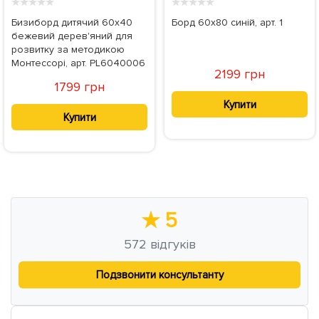
★
★
★
★
★
★
★
★
★
★
Бизиборд дитячий 60х40
Борд 60x80 синій, арт. 1
бежевий дерев'яний для
розвитку за методикою
Монтессорі, арт. PL6040006
2199 грн
1799 грн
Купити
Купити
★
5
572
відгуків
Подзвонити консультанту