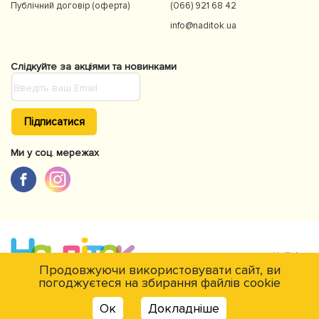
Публічний договір (оферта)
(066) 921 68 42
info@naditok.ua
Слідкуйте за акціями та новинками
Підписатися
Ми у соц. мережах
Продовжуючи використовувати сайт, ви
погоджуєтеся на збирання файлів cookie
Є питання?
© NaDitok © 2012-2026Інтернет-магазин товарів для дітей Naditok. Всі
Ок
Докладніше
права захищені