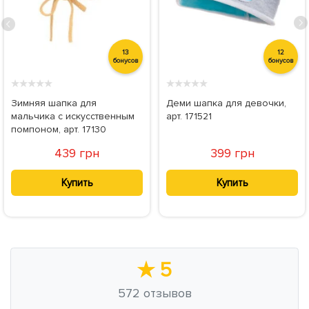
13
12
бонусов
бонусов
★
★
★
★
★
★
★
★
★
★
Зимняя шапка для
Деми шапка для девочки,
мальчика с искусственным
арт. 171521
помпоном, арт. 17130
439 грн
399 грн
Купить
Купить
★
5
572
отзывов