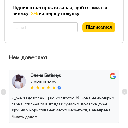
Підпишіться просто зараз, щоб отримати
знижку
-3%
на першу покупку
*
Підписатися
Нам доверяют
Олена Балімчук
7 місяців тому
★ ★ ★ ★ ★
Дуже задоволені цією коляскою 💛 Вона неймовірно
гарна, стильна та виглядає сучасно. Коляска дуже
зручна у користуванні: легко керується, маневрена,
м’який хід навіть по нерівній дорозі. Дитині
Читать далее
комфортно, просторе сидіння та великий капюшон