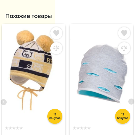
Похожие товары
13
12
бонусов
бонусов
★
★
★
★
★
★
★
★
★
★