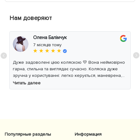
Нам доверяют
Олена Балімчук
7 місяців тому
★ ★ ★ ★ ★
Дуже задоволені цією коляскою 💛 Вона неймовірно
гарна, стильна та виглядає сучасно. Коляска дуже
зручна у користуванні: легко керується, маневрена,
м’який хід навіть по нерівній дорозі. Дитині
Читать далее
комфортно, просторе сидіння та великий капюшон
добре захищають від вітру й сонця. Якість матеріалів
на високому рівні, все продумано до дрібниць.
Користуємось із задоволенням і сміливо
рекомендуємо 👍
Популярные разделы
Информация