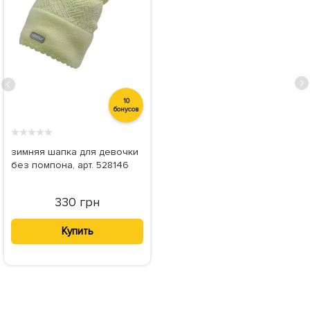
10
бонусов
★
★
★
★
★
зимняя шапка для девочки
без помпона, арт. 528146
330 грн
Купить