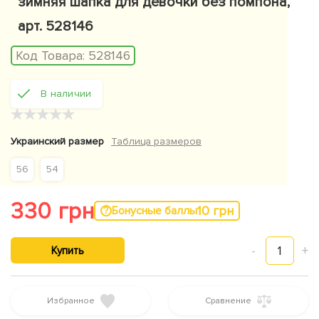
зимняя шапка для девочки без помпона,
арт. 528146
Код Товара:
528146
В наличии
★
★
★
★
★
Украинский размер
Таблица размеров
56
54
330 грн
10 грн
Бонусные баллы
-
1
+
Купить
Избранное
Сравнение