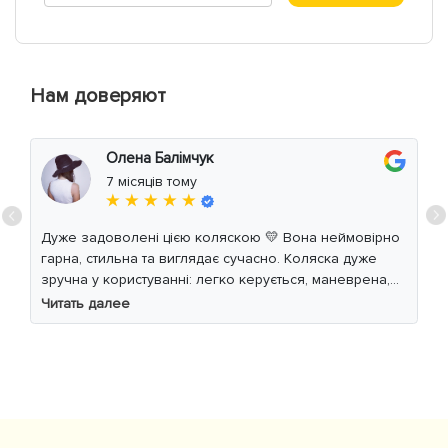
Нам доверяют
Олена Балімчук
7 місяців тому
★ ★ ★ ★ ★
Дуже задоволені цією коляскою 💛 Вона неймовірно
гарна, стильна та виглядає сучасно. Коляска дуже
зручна у користуванні: легко керується, маневрена,
м’який хід навіть по нерівній дорозі. Дитині
Читать далее
комфортно, просторе сидіння та великий капюшон
добре захищають від вітру й сонця. Якість матеріалів
на високому рівні, все продумано до дрібниць.
Користуємось із задоволенням і сміливо
рекомендуємо 👍