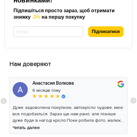
новинками!
Підпишіться просто зараз, щоб отримати
знижку
-3%
на першу покупку
*
Підписатися
Нам доверяют
Анастасия Волкова
6 місяців тому
★ ★ ★ ★ ★
Дуже задоволена покупкою, автокрісло чудове, мені
все подобається. Зараз ще нам рано, але пізніше
дуже буде в нагоді крісло.Поки робила фото, малюк
уважно читав інструкцію 😁
Читать далее