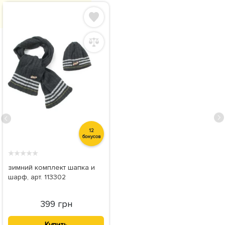
12
бонусов
★
★
★
★
★
зимний комплект шапка и
шарф, арт. 113302
399 грн