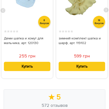
8
18
бонусов
бонусов
★
★
★
★
★
★
★
★
★
★
Деми шапка и хомут для
зимний комплект шапка и
мальчика, арт. 120130
шарф, арт. 119102
255 грн
599 грн
Купить
Купить
★
5
572
отзывов