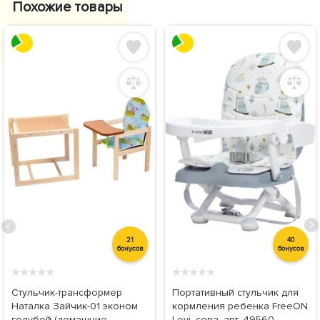
Похожие товары
21
40
бонусов
бонусов
★
★
★
★
★
★
★
★
★
★
Стульчик-трансформер
Портативный стульчик для
Наталка Зайчик-01 эконом
кормления ребенка FreeON
голубой (домашние
Levi, сова, арт. 49560