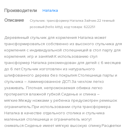
Производители
Наталка
Описание
Стульчик- трансформер Наталка Зайчик-22 темный
розовый (hello kitty), код товара: 622251
Деревянный стульчик для кормления Наталка может
трансформироваться собственно из высокого стульчика для
кормления с индивидуальной столешницей в стол парту для
кормления, игр и занятий.К использованию стул
трансформер Наталка рекомендован для детей с 6 месяцев
до 6 лет.Стульчик изготовлен из натурального
шлифованного дерева без покрытия.Столешница парты и
стульчика – ламинированное ДСП.За чехлом легко
ухаживать. Плотная, непромокаемая обивка легко
протирается влажной губкой.Сиденье и спинка –
мягкие.Между ножками у ребенка предусмотрен ремешок
ограничитель.При использовании стула трансформера
Наталка в качестве отдельного столика и стульчика
маленькая столешница и ограничитель могут
сниматься.Сиденье имеет мягкую высокую спинку.Расцветки