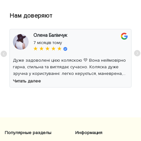
Нам доверяют
Олена Балімчук
7 місяців тому
★ ★ ★ ★ ★
Дуже задоволені цією коляскою 💛 Вона неймовірно
гарна, стильна та виглядає сучасно. Коляска дуже
зручна у користуванні: легко керується, маневрена,
м’який хід навіть по нерівній дорозі. Дитині
Читать далее
комфортно, просторе сидіння та великий капюшон
добре захищають від вітру й сонця. Якість матеріалів
на високому рівні, все продумано до дрібниць.
Користуємось із задоволенням і сміливо
рекомендуємо 👍
Популярные разделы
Информация