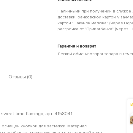
Наличными при получении в службе 
доставки, банковской картой Visa/Mas
картой "Пакунок малюка" (через Liqp
рассрочка от "Приватбанка" (через Li
Гарантия и возврат
Легкий обмен/возврат товара в тече
Отзывы (0)
В
sweet time flamingo, арт. 4158041
 оснащён кнопкой для застёжки. Материал
о способствует снижению риска раздражений кожи.