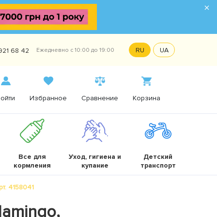
×
RU
UA
921 68 42
Ежедневно с 10:00 до 19:00
ойти
Избранное
Сравнение
Корзина
Все для
Уход, гигиена и
Детский
кормления
купание
транспорт
т. 4158041
lamingo,