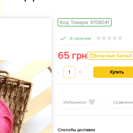
Код Товара:
4158041
★
★
★
★
★
В наличии
65 грн
1
Бонусные баллы
-
1
+
Купить
Избранное
Сравнени
Способы доставки