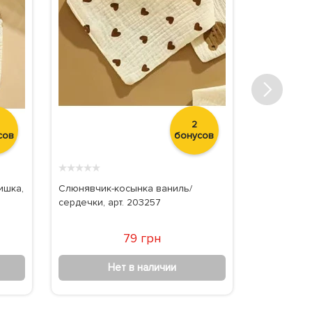
2
сов
бонусов
★
★
★
★
★
★
★
★
★
★
ишка,
Слюнявчик-косынка ваниль/
Слюнявчик
сердечки, арт. 203257
сердечки, а
79 грн
Нет в наличии