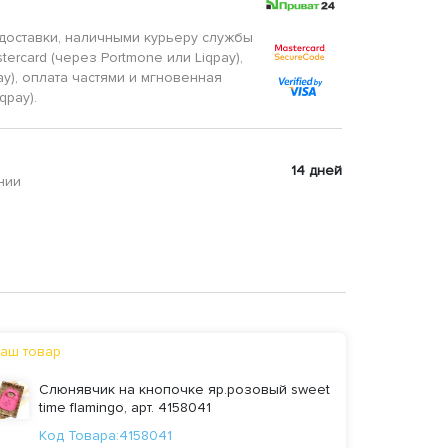
доставки, наличными курьеру службы
tercard (через Portmone или Liqpay),
ay), оплата частями и мгновенная
qpay).
14 дней
нии
аш товар
Слюнявчик на кнопочке яр.розовый sweet
time flamingo, арт. 4158041
Код Товара:4158041