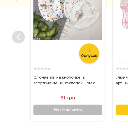
12
2
бонусов
бонусов
★
★
★
★
★
★
★
★
с
Слюнявчик на кнопочке ,в
слюня
чное
асортименте ,100%хлопок ,Lotex
арт. 9
81 грн
Нет в наличии