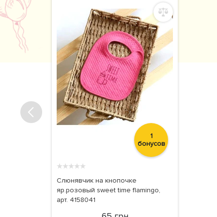
1
бонусов
★
★
★
★
★
Слюнявчик на кнопочке
яр.розовый sweet time flamingo,
арт. 4158041
65 грн