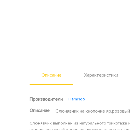
Описание
Характеристики
Производители
Flamingo
Описание
Слюнявчик на кнопочке яр.розовый 
Слюнявчик выполнен из натурального трикотажа и
гипоаллергенный и хорошо пропускает воздух, чт