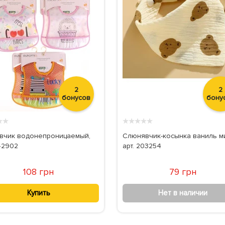
2
2
бонусов
бону
★
★
★
★
★
★
★
вчик водонепроницаемый,
Слюнявчик-косынка ваниль м
42902
арт. 203254
108 грн
79 грн
Купить
Нет в наличии