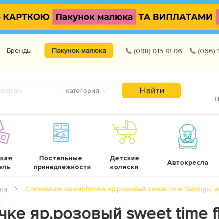
Бренды
Пакунок малюка
(098) 015 81 06
(066) 
Найти
категория
В
кая
Постельные
Детские
Автокресла
ель
принадлежности
коляски
Слюнявчик на кнопочке яр.розовый sweet time flamingo, ар
ки
ке яр.розовый sweet time f