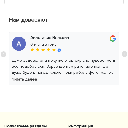
Нам доверяют
Анастасия Волкова
6 місяців тому
★ ★ ★ ★ ★
Дуже задоволена покупкою, автокрісло чудове, мені
все подобається. Зараз ще нам рано, але пізніше
дуже буде в нагоді крісло.Поки робила фото, малюк
уважно читав інструкцію 😁
Читать далее
Популярные разделы
Информация