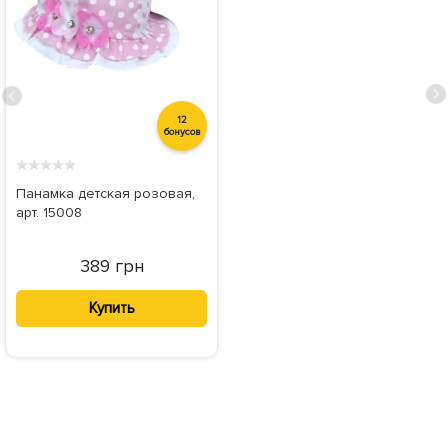
12
бонусов
★
★
★
★
★
Панамка детская розовая,
арт. 15008
389 грн
Купить