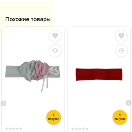
Похожие товары
3
2
бонусов
бонусов
★
★
★
★
★
★
★
★
★
★