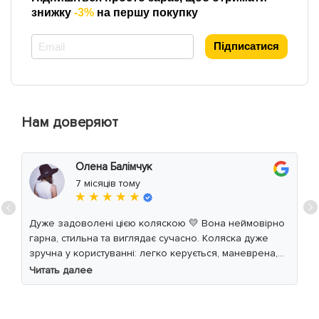
знижку
-3%
на першу покупку
*
Підписатися
Нам доверяют
Олена Балімчук
7 місяців тому
★ ★ ★ ★ ★
Дуже задоволені цією коляскою 💛 Вона неймовірно
гарна, стильна та виглядає сучасно. Коляска дуже
зручна у користуванні: легко керується, маневрена,
м’який хід навіть по нерівній дорозі. Дитині
Читать далее
комфортно, просторе сидіння та великий капюшон
добре захищають від вітру й сонця. Якість матеріалів
на високому рівні, все продумано до дрібниць.