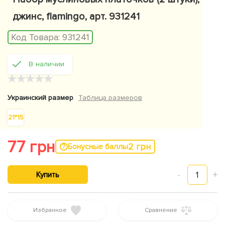
джинс, flamingo, арт. 931241
Код Товара:
931241
В наличии
★
★
★
★
★
Украинский размер
Таблица размеров
21*15
77 грн
2 грн
Бонусные баллы
-
1
+
Купить
Избранное
Сравнение