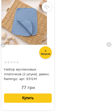
2
бонусов
★
★
★
★
★
Набор муслиновых
платочков (2 штуки), джинс,
flamingo, арт. 931241
77 грн
Купить