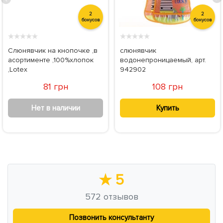
2
2
бонусов
бонусов
★
★
★
★
★
★
★
★
★
★
Слюнявчик на кнопочке ,в
слюнявчик
асортименте ,100%хлопок
водонепроницаемый, арт.
,Lotex
942902
81 грн
108 грн
Нет в наличии
Купить
★
5
572
отзывов
Позвонить консультанту