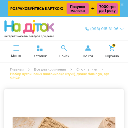
×
(098) 015 81 06
0
Меню
Войти
Каталог
Поиск
Корзина
Главная
Все для кормления
Слюнявчики
Набор муслиновых платочков (2 штуки), джинс, flamingo, арт.
931241