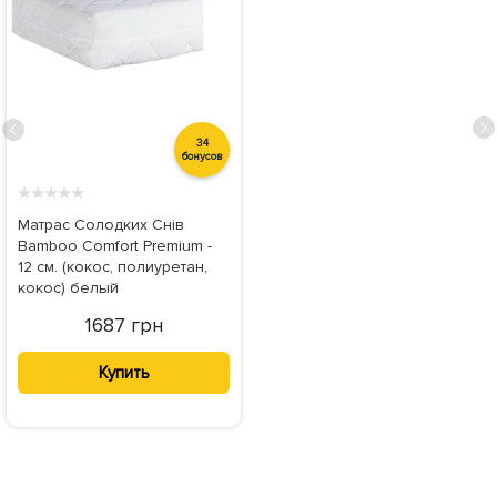
34
бонусов
★
★
★
★
★
Матрас Солодких Снів
Bamboo Comfort Premium -
12 см. (кокос, полиуретан,
кокос) белый
1687 грн
Купить