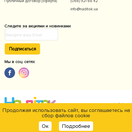
Публичный договор (оферта)
(066) 921 68 42
info@naditok.ua
Следите за акциями и новинками
Подписаться
Мы в соц. сетях
Продолжая использовать сайт, вы соглашаетесь на
сбор файлов cookie
Є питання?
© NaDitok © 2012-2026Интернет-магазин товаров для детей Naditok.
Ок
Подробнее
Все права защищены