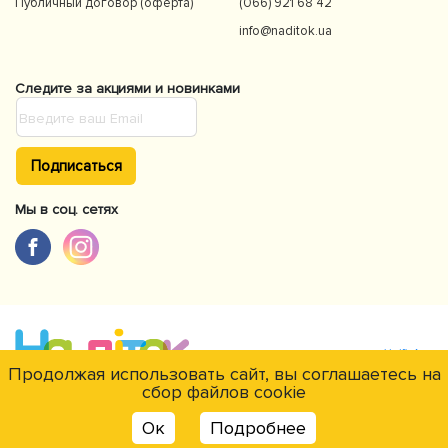
Публичный договор (оферта)
(066) 921 68 42
info@naditok.ua
Следите за акциями и новинками
Подписаться
Мы в соц. сетях
Продолжая использовать сайт, вы соглашаетесь на
сбор файлов cookie
Є питання?
© NaDitok © 2012-2026Интернет-магазин товаров для детей Naditok.
Ок
Подробнее
Все права защищены