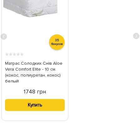
35
бонусов
★
★
★
★
★
Матрас Солодких Снів Aloe
Vera Comfort Elite - 10 см.
(кокос, полиуретан, кокос)
белый
1748 грн
Купить