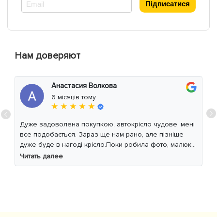
*
Підписатися
Нам доверяют
Анастасия Волкова
6 місяців тому
★ ★ ★ ★ ★
Дуже задоволена покупкою, автокрісло чудове, мені
все подобається. Зараз ще нам рано, але пізніше
дуже буде в нагоді крісло.Поки робила фото, малюк
уважно читав інструкцію 😁
Читать далее