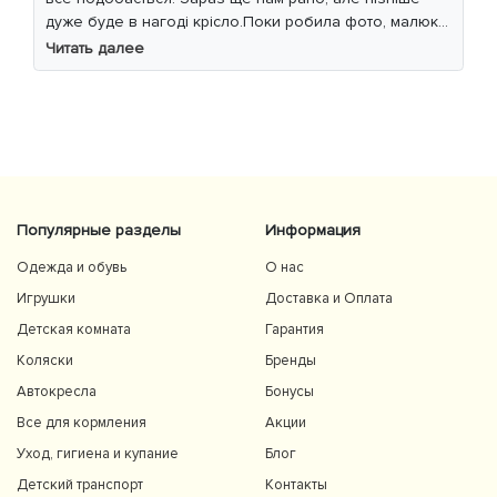
дуже буде в нагоді крісло.Поки робила фото, малюк
уважно читав інструкцію 😁
Читать далее
Популярные разделы
Информация
Одежда и обувь
О нас
Игрушки
Доставка и Оплата
Детская комната
Гарантия
Коляски
Бренды
Автокресла
Бонусы
Все для кормления
Акции
Уход, гигиена и купание
Блог
Детский транспорт
Контакты