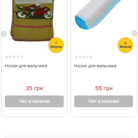
1
2
бонусов
бонусов
★
★
★
★
★
★
★
★
★
★
Носки для мальчика
Носки для мальчика
35 грн
55 грн
Нет в наличии
Нет в наличии