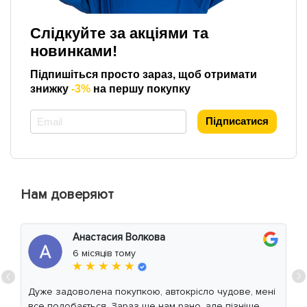
Слідкуйте за акціями та
новинками!
Підпишіться просто зараз, щоб отримати
знижку
-3%
на першу покупку
*
Підписатися
Нам доверяют
Анастасия Волкова
6 місяців тому
★ ★ ★ ★ ★
Дуже задоволена покупкою, автокрісло чудове, мені
все подобається. Зараз ще нам рано, але пізніше