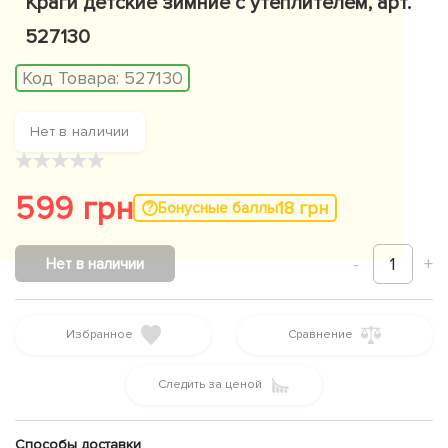
Краги детские зимние с утеплителем, арт.
527130
Код Товара:
527130
Нет в наличии
★
★
★
★
★
599 грн
18 грн
Бонусные баллы
-
1
+
Нет в наличии
Избранное
Сравнение
Следить за ценой
Способы доставки