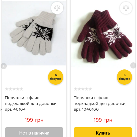
6
6
бонусов
бонусов
★
★
★
★
★
★
★
★
★
★
Перчатки с флис
Перчатки с флис
подкладкой для девочки,
подкладкой для девочки,
екс
арт. 40164
арт. 1040160
199 грн
199 грн
Нет в наличии
Купить