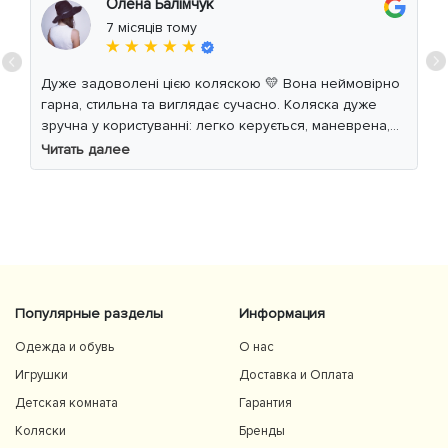
Олена Балімчук
7 місяців тому
★ ★ ★ ★ ★
Дуже задоволені цією коляскою 💛 Вона неймовірно
гарна, стильна та виглядає сучасно. Коляска дуже
зручна у користуванні: легко керується, маневрена,
м’який хід навіть по нерівній дорозі. Дитині
Читать далее
комфортно, просторе сидіння та великий капюшон
добре захищають від вітру й сонця. Якість матеріалів
на високому рівні, все продумано до дрібниць.
Користуємось із задоволенням і сміливо
рекомендуємо 👍
Популярные разделы
Информация
Одежда и обувь
О нас
Игрушки
Доставка и Оплата
Детская комната
Гарантия
Коляски
Бренды