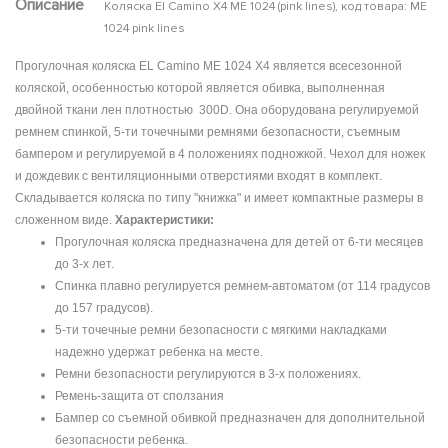
Описание
Коляска El Camino X4 ME 1024 (pink lines), код товара: ME
1024 pink lines
Прогулочная коляска EL Camino ME 1024 X4 является всесезонной
коляской, особенностью которой является обивка, выполненная
двойной ткани лен плотностью 300D. Она оборудована регулируемой
ремнем спинкой, 5-ти точечными ремнями безопасности, съемным
бампером и регулируемой в 4 положениях подножкой. Чехол для ножек
и дождевик с вентиляционными отверстиями входят в комплект.
Складывается коляска по типу "книжка" и имеет компактные размеры в
сложенном виде.
Характеристики:
Прогулочная коляска предназначена для детей от 6-ти месяцев
до 3-х лет.
Спинка плавно регулируется ремнем-автоматом (от 114 градусов
до 157 градусов).
5-ти точечные ремни безопасности с мягкими накладками
надежно удержат ребенка на месте.
Ремни безопасности регулируются в 3-х положениях.
Ремень-защита от сползания
Бампер со съемной обивкой предназначен для дополнительной
безопасности ребенка.