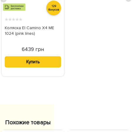
129
бонусов
★
★
★
★
★
Коляска El Camino X4 ME
1024 (pink lines)
6439 грн
Купить
Похожие товары