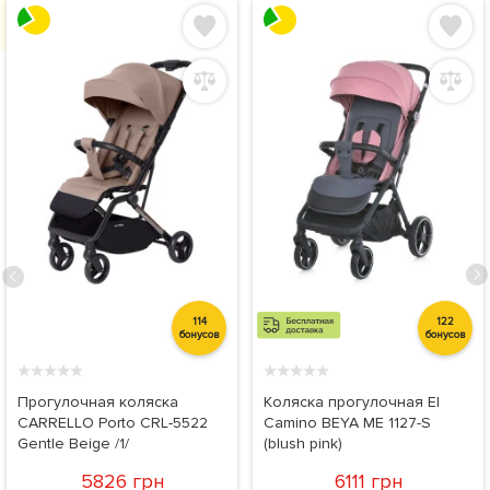
114
122
бонусов
бонусов
★
★
★
★
★
★
★
★
★
★
Прогулочная коляска
Коляска прогулочная El
CARRELLO Porto CRL-5522
Camino BEYA ME 1127-S
Gentle Beige /1/
(blush pink)
5826 грн
6111 грн