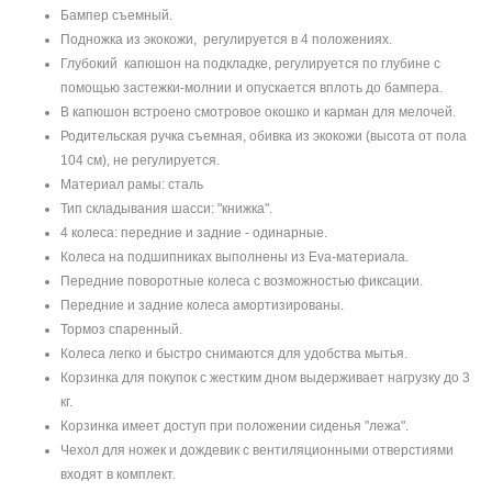
Бампер съемный.
Подножка из экокожи, регулируется в 4 положениях.
Глубокий капюшон на подкладке, регулируется по глубине с
помощью застежки-молнии и опускается вплоть до бампера.
В капюшон встроено смотровое окошко и карман для мелочей.
Родительская ручка съемная, обивка из экокожи (высота от пола
104 см), не регулируется.
Материал рамы: сталь
Тип складывания шасси: "книжка".
4 колеса: передние и задние - одинарные.
Колеса на подшипниках выполнены из Eva-материала.
Передние поворотные колеса с возможностью фиксации.
Передние и задние колеса амортизированы.
Тормоз спаренный.
Колеса легко и быстро снимаются для удобства мытья.
Корзинка для покупок с жестким дном выдерживает нагрузку до 3
кг.
Корзинка имеет доступ при положении сиденья "лежа".
Чехол для ножек и дождевик с вентиляционными отверстиями
входят в комплект.