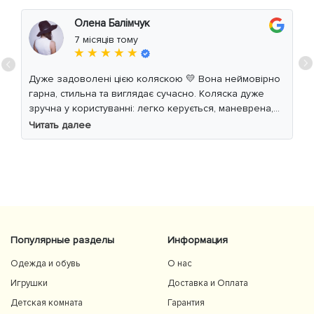
Олена Балімчук
7 місяців тому
★ ★ ★ ★ ★
Дуже задоволені цією коляскою 💛 Вона неймовірно
гарна, стильна та виглядає сучасно. Коляска дуже
зручна у користуванні: легко керується, маневрена,
м’який хід навіть по нерівній дорозі. Дитині
Читать далее
комфортно, просторе сидіння та великий капюшон
добре захищають від вітру й сонця. Якість матеріалів
на високому рівні, все продумано до дрібниць.
Користуємось із задоволенням і сміливо
рекомендуємо 👍
Популярные разделы
Информация
Одежда и обувь
О нас
Игрушки
Доставка и Оплата
Детская комната
Гарантия