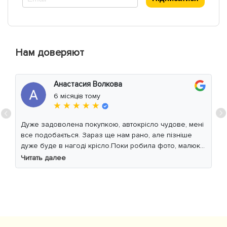
Нам доверяют
Анастасия Волкова
6 місяців тому
★ ★ ★ ★ ★
Дуже задоволена покупкою, автокрісло чудове, мені
все подобається. Зараз ще нам рано, але пізніше
дуже буде в нагоді крісло.Поки робила фото, малюк
уважно читав інструкцію 😁
Читать далее