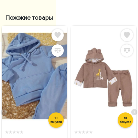
Похожие товары
13
18
бонусов
бонусов
★
★
★
★
★
★
★
★
★
★