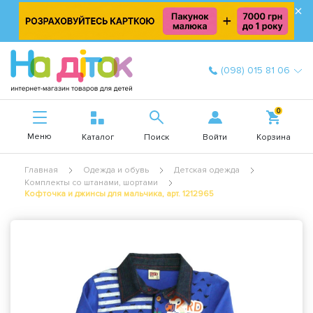
×
(098) 015 81 06
0
Меню
Войти
Каталог
Поиск
Корзина
Главная
Одежда и обувь
Детская одежда
Комплекты со штанами, шортами
Кофточка и джинсы для мальчика, арт. 1212965