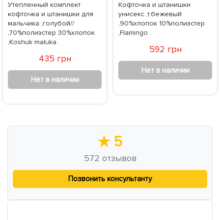
Утепленный комплект
Кофточка и штанишки
кофточка и штанишки для
унисекс ,т.бежевый
мальчика ,голубой//
,90%хлопок 10%полиэстер
,70%полиэстер 30%хлопок
,Flamingo .
,Koshuk maluka .
592 грн
435 грн
Нет в наличии
Нет в наличии
★
5
572
отзывов
Позвонить консультанту