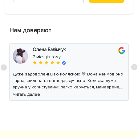
Нам доверяют
Олена Балімчук
7 місяців тому
★ ★ ★ ★ ★
Дуже задоволені цією коляскою 💛 Вона неймовірно
гарна, стильна та виглядає сучасно. Коляска дуже
зручна у користуванні: легко керується, маневрена,
м’який хід навіть по нерівній дорозі. Дитині
Читать далее
комфортно, просторе сидіння та великий капюшон
добре захищають від вітру й сонця. Якість матеріалів
на високому рівні, все продумано до дрібниць.
Користуємось із задоволенням і сміливо
рекомендуємо 👍