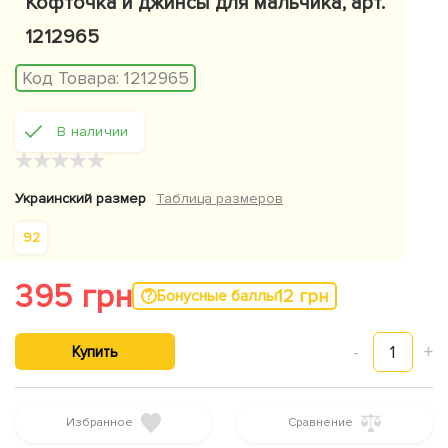
Кофточка и джинсы для мальчика, арт.
1212965
Код Товара:
1212965
В наличии
★
★
★
★
★
Украинский размер
Таблица размеров
92
395 грн
12 грн
Бонусные баллы
-
1
+
Купить
Избранное
Сравнение