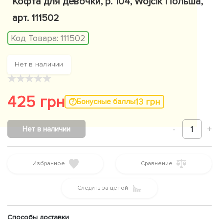
Кофта для девочки, р. 104, Wojcik Польша,
арт. 111502
Код Товара:
111502
Нет в наличии
★
★
★
★
★
425 грн
13 грн
Бонусные баллы
-
1
+
Нет в наличии
Избранное
Сравнение
Следить за ценой
Способы доставки