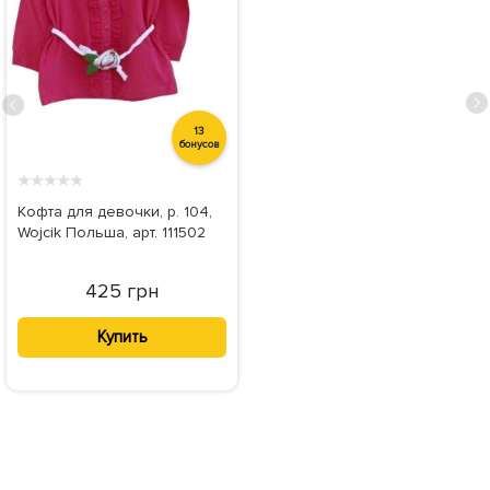
13
бонусов
★
★
★
★
★
Кофта для девочки, р. 104,
Wojcik Польша, арт. 111502
425 грн
Купить