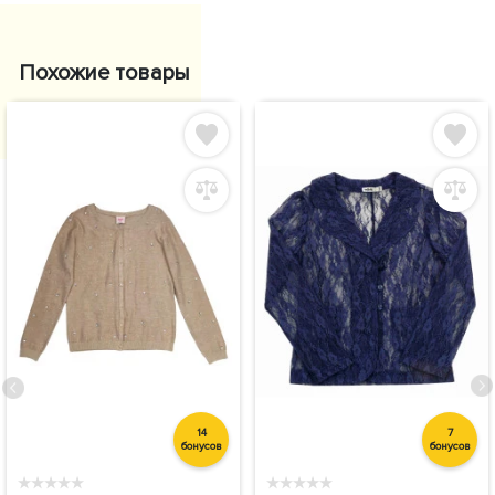
Похожие товары
14
7
бонусов
бонусов
★
★
★
★
★
★
★
★
★
★