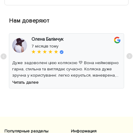
Нам доверяют
Олена Балімчук
7 місяців тому
★ ★ ★ ★ ★
Дуже задоволені цією коляскою 💛 Вона неймовірно
гарна, стильна та виглядає сучасно. Коляска дуже
зручна у користуванні: легко керується, маневрена,
м’який хід навіть по нерівній дорозі. Дитині
Читать далее
комфортно, просторе сидіння та великий капюшон
добре захищають від вітру й сонця. Якість матеріалів
на високому рівні, все продумано до дрібниць.
Користуємось із задоволенням і сміливо
рекомендуємо 👍
Популярные разделы
Информация