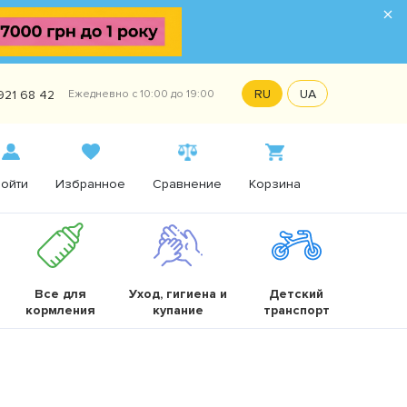
×
RU
UA
921 68 42
Ежедневно с 10:00 до 19:00
ойти
Избранное
Сравнение
Корзина
Все для
Уход, гигиена и
Детский
кормления
купание
транспорт