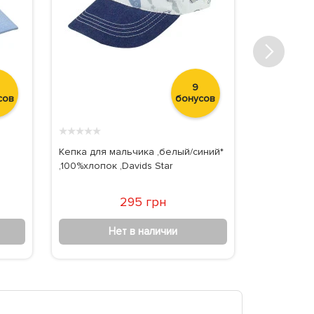
9
сов
бонусов
★
★
★
★
★
★
★
★
★
★
Кепка для мальчика ,белый/синий*
Панамка дл
,100%хлопок ,Davids Star
295 грн
Нет в наличии