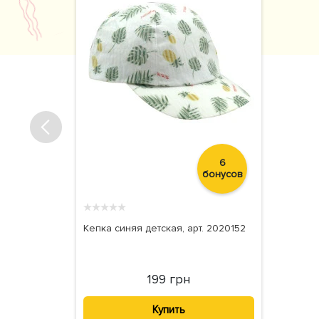
6
бонусов
★
★
★
★
★
Кепка синяя детская, арт. 2020152
199 грн
Купить