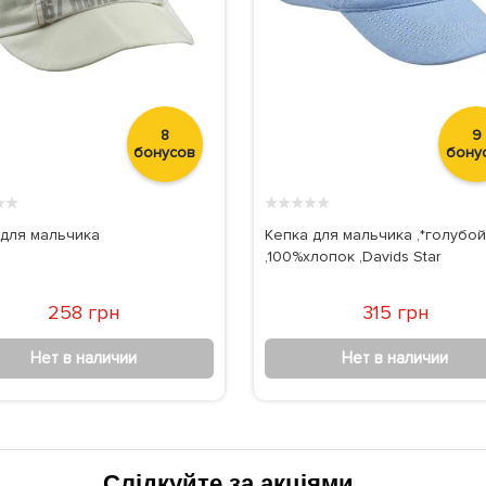
8
9
бонусов
бону
★
★
★
★
★
★
★
 для мальчика
Кепка для мальчика ,*голубой
,100%хлопок ,Davids Star
258 грн
315 грн
Нет в наличии
Нет в наличии
Слідкуйте за акціями