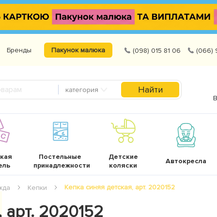
Бренды
Пакунок малюка
(098) 015 81 06
(066) 
Найти
категория
В
кая
Постельные
Детские
Автокресла
ель
принадлежности
коляски
Кепка синяя детская, арт. 2020152
жда
Кепки
 арт. 2020152