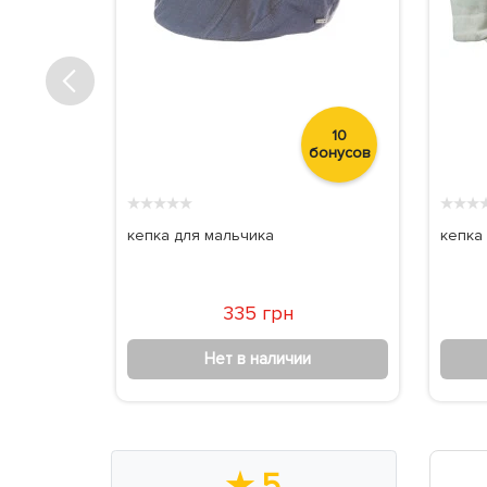
8
10
бонусов
бонусов
★
★
★
★
★
★
★
★
. 20201931
кепка для мальчика
кепка
335 грн
Нет в наличии
★
5