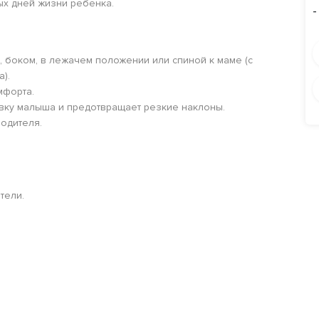
ых дней жизни ребенка.
-
 боком, в лежачем положении или спиной к маме (с
).
мфорта.
вку малыша и предотвращает резкие наклоны.
одителя.
тели.