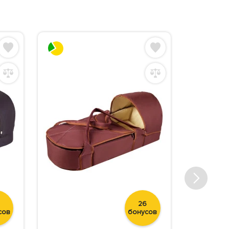
26
сов
бонусов