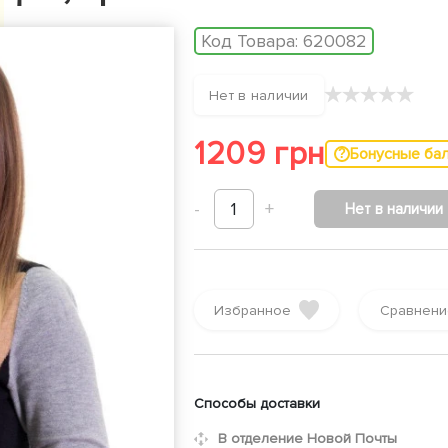
Код Товара:
620082
★
★
★
★
★
Нет в наличии
1209 грн
Бонусные ба
-
1
+
Нет в наличии
Избранное
Сравнени
Способы доставки
В отделение Новой Почты