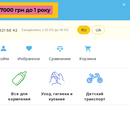
×
RU
UA
921 68 42
Ежедневно с 10:00 до 19:00
ойти
Избранное
Сравнение
Корзина
Все для
Уход, гигиена и
Детский
кормления
купание
транспорт