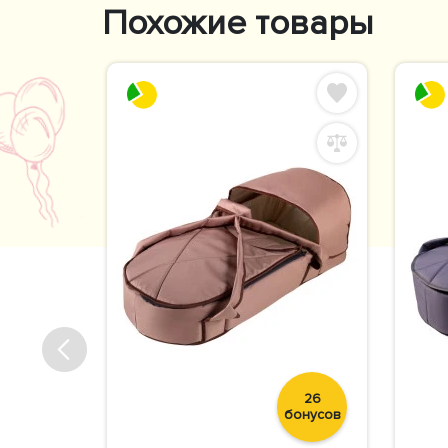
Похожие товары
24
26
бонусов
бонусов