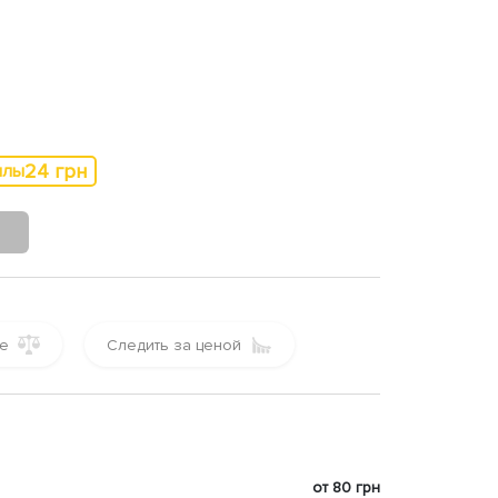
24 грн
ллы
е
Следить за ценой
от 80 грн