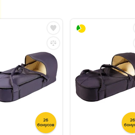
26
26
бонусов
бону