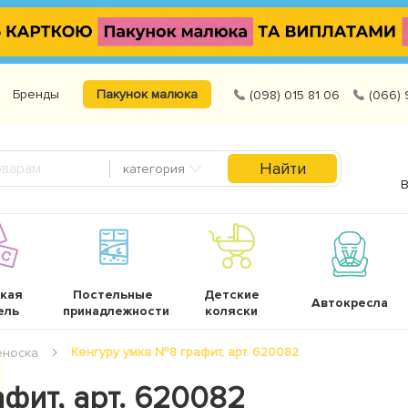
Бренды
Пакунок малюка
(098) 015 81 06
(066) 
Найти
категория
В
кая
Постельные
Детские
Автокресла
ель
принадлежности
коляски
Кенгуру умка №8 графит, арт. 620082
еноска
фит, арт. 620082