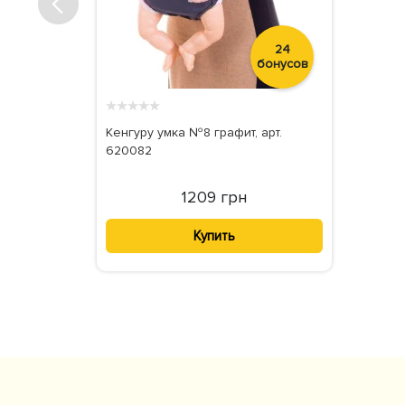
24
бонусов
★
★
★
★
★
Кенгуру умка №8 графит, арт.
620082
1209 грн
Купить