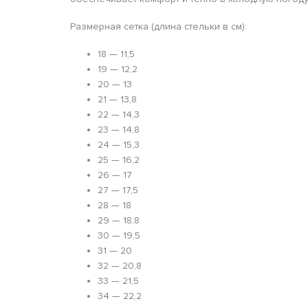
Размерная сетка (длина стельки в см):
18 — 11,5
19 — 12,2
20 — 13
21 — 13,8
22 — 14,3
23 — 14,8
24 — 15,3
25 — 16,2
26 — 17
27 — 17,5
28 — 18
29 — 18,8
30 — 19,5
31 — 20
32 — 20,8
33 — 21,5
34 — 22,2