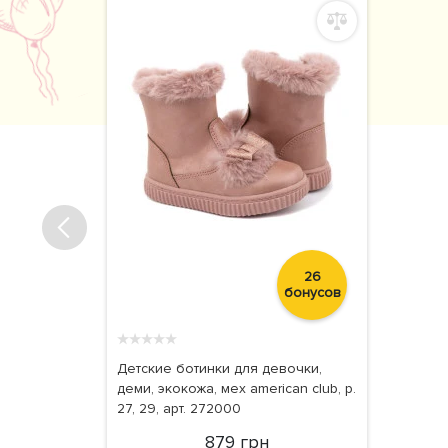
26
бонусов
★
★
★
★
★
Детские ботинки для девочки,
деми, экокожа, мех american club, р.
27, 29, арт. 272000
879 грн