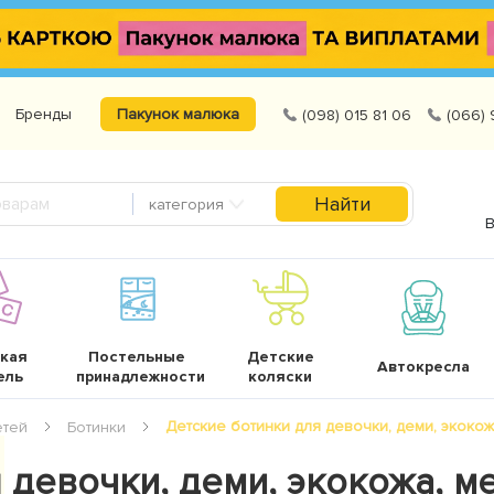
Бренды
Пакунок малюка
(098) 015 81 06
(066) 
Найти
категория
В
кая
Постельные
Детские
Автокресла
ель
принадлежности
коляски
Детские ботинки для девочки, деми, экокожа,
етей
Ботинки
 девочки, деми, экокожа, м