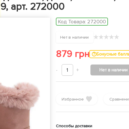
29, арт. 272000
Код Товара:
272000
★
★
★
★
★
Нет в наличии
879 грн
Бонусные балл
-
1
+
Нет в наличии
Избранное
Сравнени
Способы доставки