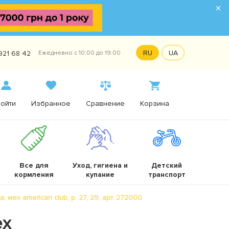
×
RU
UA
921 68 42
Ежедневно с 10:00 до 19:00
ойти
Избранное
Сравнение
Корзина
Все для
Уход, гигиена и
Детский
кормления
купание
транспорт
 мех american club, р. 27, 29, арт. 272000
ех