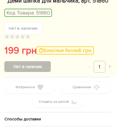
Деми шапка для мальчика, арт. 51860
Код Товара:
51860
Нет в наличии
★
★
★
★
★
199 грн
6 грн
Бонусные баллы
-
1
+
Нет в наличии
Избранное
Сравнение
Следить за ценой
Способы доставки