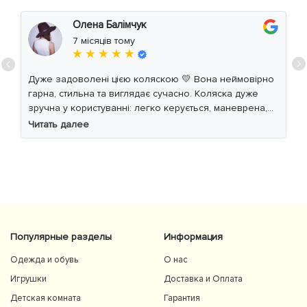
Олена Балімчук
7 місяців тому
★ ★ ★ ★ ★
Дуже задоволені цією коляскою 💛 Вона неймовірно
гарна, стильна та виглядає сучасно. Коляска дуже
зручна у користуванні: легко керується, маневрена,
м’який хід навіть по нерівній дорозі. Дитині
Читать далее
комфортно, просторе сидіння та великий капюшон
добре захищають від вітру й сонця. Якість матеріалів
на високому рівні, все продумано до дрібниць.
Користуємось із задоволенням і сміливо
рекомендуємо 👍
Популярные разделы
Информация
Одежда и обувь
О нас
Игрушки
Доставка и Оплата
Детская комната
Гарантия