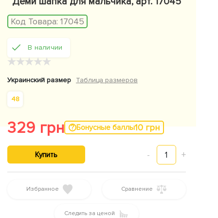
Деми шапка для мальчика, арт. 17045
Код Товара:
17045
В наличии
★
★
★
★
★
Украинский размер
Таблица размеров
48
329 грн
10 грн
Бонусные баллы
-
1
+
Купить
Избранное
Сравнение
Следить за ценой