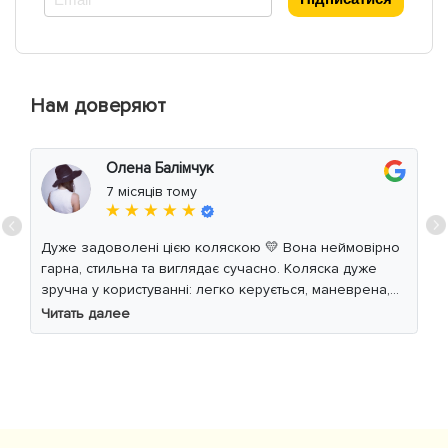
Нам доверяют
Олена Балімчук
7 місяців тому
★ ★ ★ ★ ★
Дуже задоволені цією коляскою 💛 Вона неймовірно
гарна, стильна та виглядає сучасно. Коляска дуже
зручна у користуванні: легко керується, маневрена,
м’який хід навіть по нерівній дорозі. Дитині
Читать далее
комфортно, просторе сидіння та великий капюшон
добре захищають від вітру й сонця. Якість матеріалів
на високому рівні, все продумано до дрібниць.
Користуємось із задоволенням і сміливо
рекомендуємо 👍