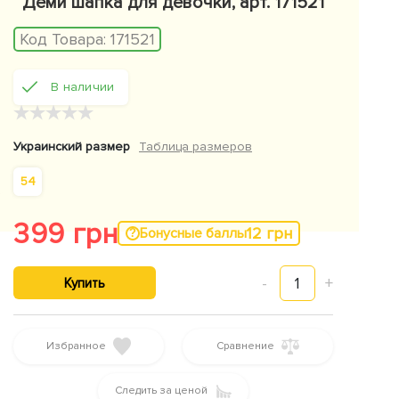
Деми шапка для девочки, арт. 171521
Код Товара:
171521
В наличии
★
★
★
★
★
Украинский размер
Таблица размеров
54
399 грн
12 грн
Бонусные баллы
-
1
+
Купить
Избранное
Сравнение
Следить за ценой