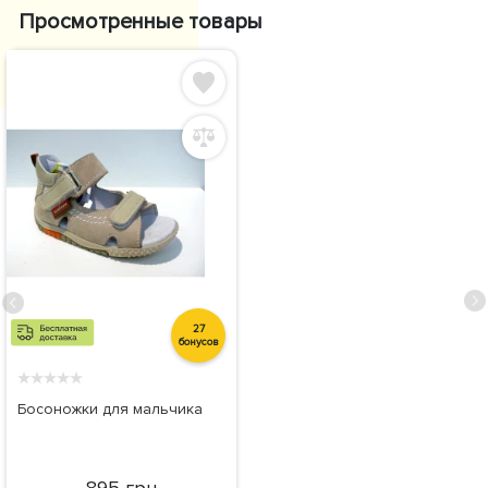
Просмотренные товары
27
бонусов
★
★
★
★
★
Босоножки для мальчика
895 грн