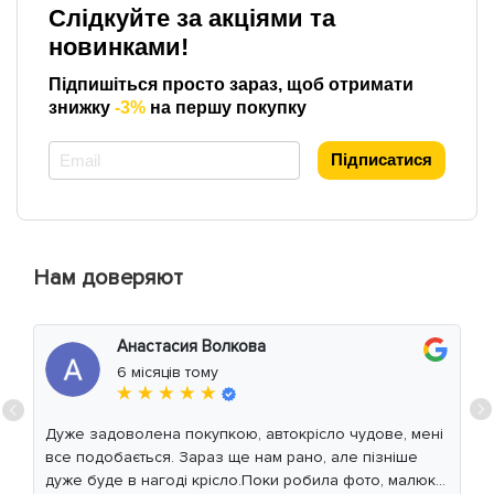
Слідкуйте за акціями та
новинками!
Підпишіться просто зараз, щоб отримати
знижку
-3%
на першу покупку
*
Підписатися
Нам доверяют
Анастасия Волкова
6 місяців тому
★ ★ ★ ★ ★
Дуже задоволена покупкою, автокрісло чудове, мені
все подобається. Зараз ще нам рано, але пізніше
дуже буде в нагоді крісло.Поки робила фото, малюк