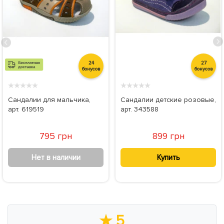
24
27
бонусов
бонусов
★
★
★
★
★
★
★
★
★
★
Сандалии для мальчика,
Сандалии детские розовые,
арт. 619519
арт. 343588
795 грн
899 грн
Нет в наличии
Купить
★
5