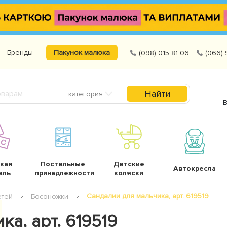
Бренды
Пакунок малюка
(098) 015 81 06
(066) 
Найти
категория
В
кая
Постельные
Детские
Автокресла
ель
принадлежности
коляски
Сандалии для мальчика, арт. 619519
етей
Босоножки
а, арт. 619519