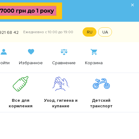
×
RU
UA
921 68 42
Ежедневно с 10:00 до 19:00
ойти
Избранное
Сравнение
Корзина
Все для
Уход, гигиена и
Детский
кормления
купание
транспорт