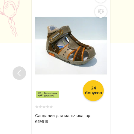
24
бонусов
★
★
★
★
★
Сандалии для мальчика, арт.
619519