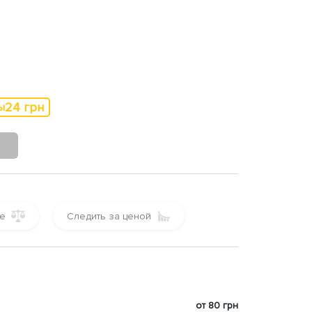
24 грн
ы
е
Следить за ценой
от 80 грн