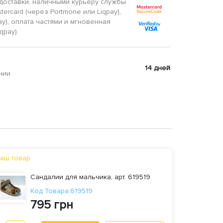
доставки, наличными курьеру службы
tercard (через Portmone или Liqpay),
ay), оплата частями и мгновенная
qpay).
14 дней
нии
аш товар
Сандалии для мальчика, арт. 619519
Код Товара:619519
795 грн