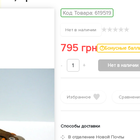
Код Товара:
619519
★
★
★
★
★
Нет в наличии
795 грн
Бонусные балл
-
1
+
Нет в наличии
Избранное
Сравнени
Способы доставки
В отделение Новой Почты