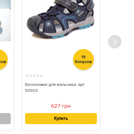
19
сов
бонусов
★
★
★
★
★
★
★
★
★
★
Босоножки для мальчика, арт.
Босоножки
50503
627 грн
Купить