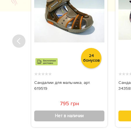
45
24
бонусов
бонусов
★
★
★
★
★
★
★
★
erlina,
Сандалии для мальчика, арт.
Санда
619519
34358
795 грн
Нет в наличии