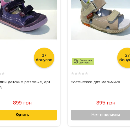
27
27
бонусов
бону
★
★
★
★
★
★
★
лии детские розовые, арт.
Босоножки для мальчика
8
899 грн
895 грн
Купить
Нет в наличии