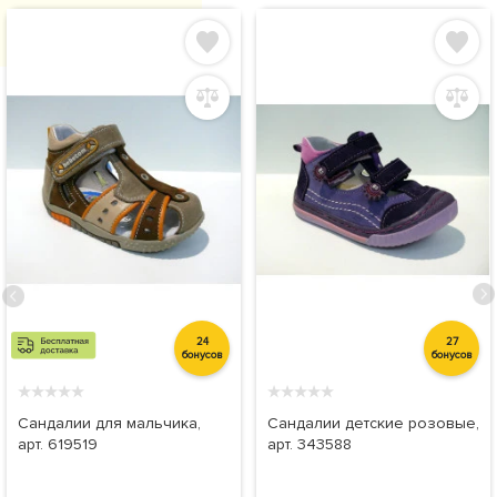
24
27
бонусов
бонусов
★
★
★
★
★
★
★
★
★
★
Сандалии для мальчика,
Сандалии детские розовые,
арт. 619519
арт. 343588