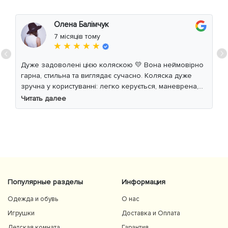
Олена Балімчук
7 місяців тому
★ ★ ★ ★ ★
Дуже задоволені цією коляскою 💛 Вона неймовірно
гарна, стильна та виглядає сучасно. Коляска дуже
зручна у користуванні: легко керується, маневрена,
м’який хід навіть по нерівній дорозі. Дитині
Читать далее
комфортно, просторе сидіння та великий капюшон
добре захищають від вітру й сонця. Якість матеріалів
на високому рівні, все продумано до дрібниць.
Користуємось із задоволенням і сміливо
рекомендуємо 👍
Популярные разделы
Информация
Одежда и обувь
О нас
Игрушки
Доставка и Оплата
Детская комната
Гарантия