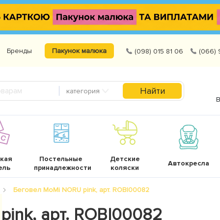
Бренды
Пакунок малюка
(098) 015 81 06
(066) 
Найти
категория
В
кая
Постельные
Детские
Автокресла
ель
принадлежности
коляски
Беговел MoMi NORU pink, арт. ROBI00082
ink, арт. ROBI00082