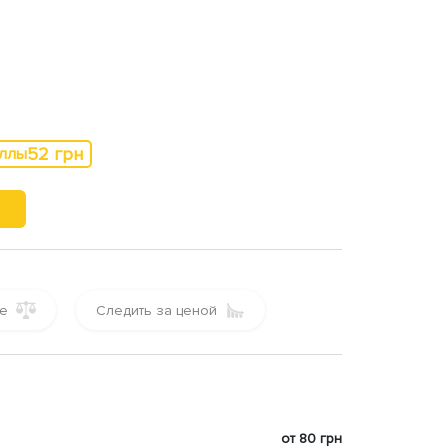
52 грн
аллы
е
Следить за ценой
от 80 грн