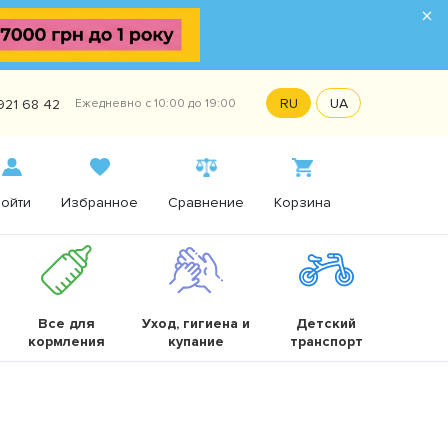
×
RU
UA
921 68 42
Ежедневно с 10:00 до 19:00
ойти
Избранное
Сравнение
Корзина
Все для
Уход, гигиена и
Детский
кормления
купание
транспорт