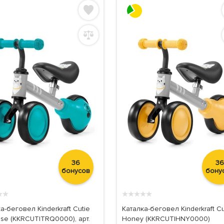
36
36
бонусов
бону
★
★
★
★
★
★
★
а-беговел Kinderkraft Cutie
Каталка-беговел Kinderkraft Cu
ise (KKRCUTITRQ0000), арт.
Honey (KKRCUTIHNY0000)