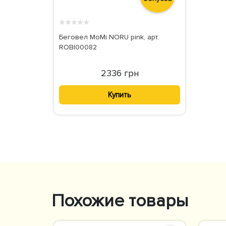
★
★
★
★
★
Беговел MoMi NORU pink, арт.
ROBI00082
2336 грн
Купить
Похожие товары