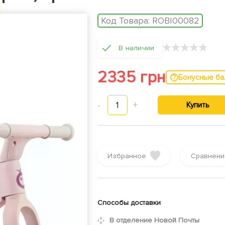
Код Товара:
ROBI00082
★
★
★
★
★
В наличии
2335 грн
Бонусные б
-
1
+
Купить
Избранное
Сравнени
Способы доставки
В отделение Новой Почты