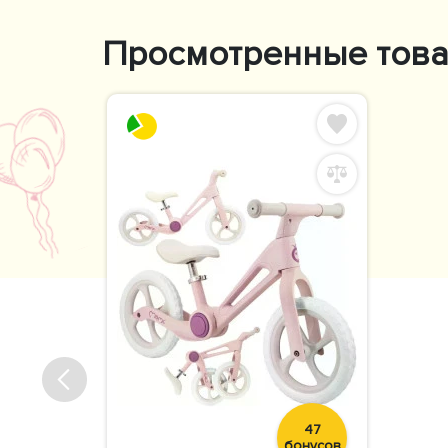
Просмотренные тов
47
бонусов