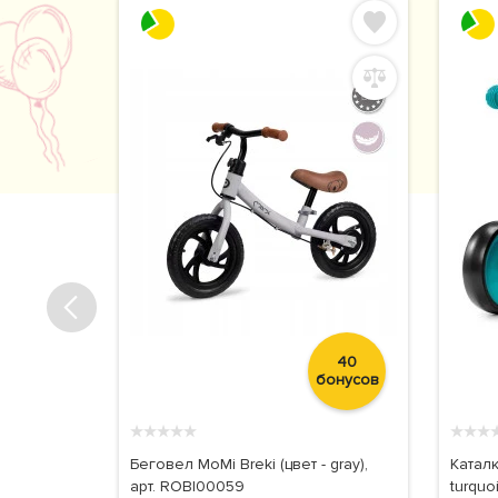
66
40
бонусов
бонусов
★
★
★
★
★
★
★
★
e), 12",
Беговел MoMi Breki (цвет - gray),
Каталк
арт. ROBI00059
turquo