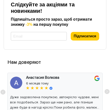
Слідкуйте за акціями та
новинками!
Підпишіться просто зараз, щоб отримати
знижку
-3%
на першу покупку
*
Підписатися
Нам доверяют
Анастасия Волкова
6 місяців тому
★ ★ ★ ★ ★
Дуже задоволена покупкою, автокрісло чудове, мені
все подобається. Зараз ще нам рано, але пізніше
дуже буде в нагоді крісло.Поки робила фото, малюк