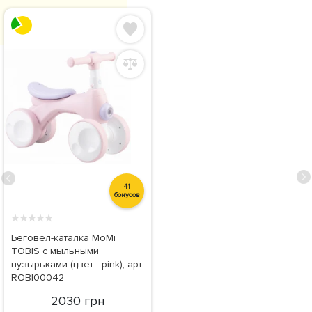
41
бонусов
★
★
★
★
★
Беговел-каталка MoMi
TOBIS с мыльными
пузырьками (цвет - pink), арт.
ROBI00042
2030 грн