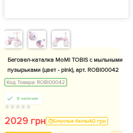
Беговел-каталка MoMi TOBIS с мыльными
пузырьками (цвет - pink), арт. ROBI00042
Код Товара:
ROBI00042
В наличии
★
★
★
★
★
2029 грн
40 грн
Бонусные баллы