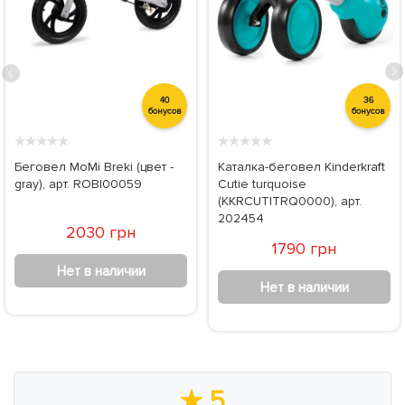
40
36
бонусов
бонусов
★
★
★
★
★
★
★
★
★
★
Беговел MoMi Breki (цвет -
Каталка-беговел Kinderkraft
gray), арт. ROBI00059
Cutie turquoise
(KKRCUTITRQ0000), арт.
202454
2030 грн
1790 грн
Нет в наличии
Нет в наличии
★
5