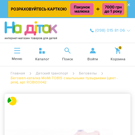
×
(098) 015 81 06
0
Меню
Войти
Каталог
Поиск
Корзина
Главная
Детский транспорт
Беговелы
Беговел-каталка MoMi TOBIS с мыльными пузырьками (цвет -
pink), арт. ROBI00042