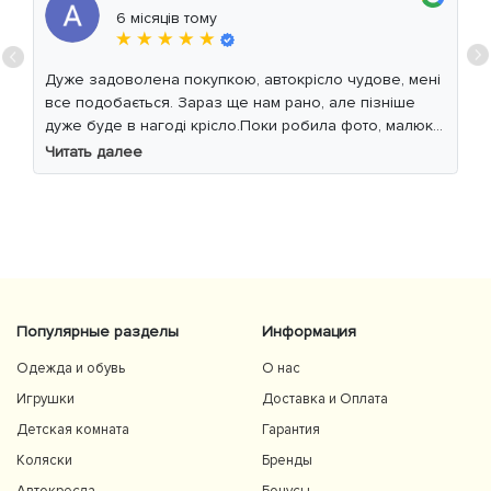
6 місяців тому
★ ★ ★ ★ ★
Дуже задоволена покупкою, автокрісло чудове, мені
все подобається. Зараз ще нам рано, але пізніше
дуже буде в нагоді крісло.Поки робила фото, малюк
уважно читав інструкцію 😁
Читать далее
Популярные разделы
Информация
Одежда и обувь
О нас
Игрушки
Доставка и Оплата
Детская комната
Гарантия
Коляски
Бренды