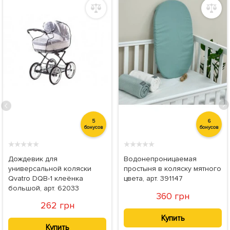
5
6
бонусов
бонусов
★
★
★
★
★
★
★
★
★
★
Дождевик для
Водонепроницаемая
универсальной коляски
простыня в коляску мятного
Qvatro DQB-1 клеёнка
цвета, арт. 391147
большой, арт. 62033
360 грн
262 грн
Купить
Купить