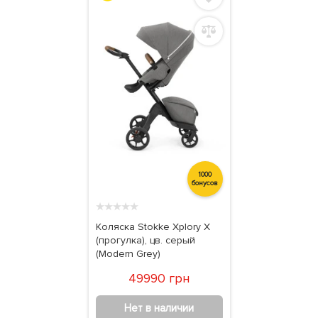
1000
бонусов
★
★
★
★
★
Коляска Stokke Xplory X
(прогулка), цв. серый
(Modern Grey)
49990 грн
Нет в наличии