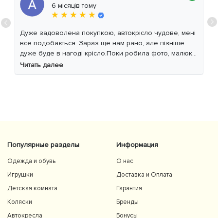
6 місяців тому
★ ★ ★ ★ ★
Дуже задоволена покупкою, автокрісло чудове, мені
все подобається. Зараз ще нам рано, але пізніше
дуже буде в нагоді крісло.Поки робила фото, малюк
уважно читав інструкцію 😁
Читать далее
Популярные разделы
Информация
Одежда и обувь
О нас
Игрушки
Доставка и Оплата
Детская комната
Гарантия
Коляски
Бренды
Автокресла
Бонусы