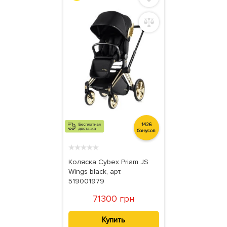
1426
бонусов
★
★
★
★
★
Коляска Cybex Priam JS
Wings black, арт.
519001979
71300 грн
Купить