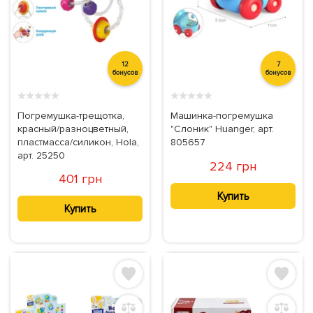
12
7
бонусов
бонусов
★
★
★
★
★
★
★
★
★
★
Погремушка-трещотка,
Машинка-погремушка
красный/разноцветный,
"Слоник" Huanger, арт.
пластмасса/силикон, Hola,
805657
арт. 25250
224 грн
401 грн
Купить
Купить