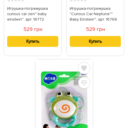
★
★
★
★
★
★
★
★
★
★
Игрушка-погремушка
Игрушка-погремушка
curious car zen™ baby
"Curious Car Neptune™"
einstein™, арт. 16772
Baby Einstein™, арт. 16766
529 грн
529 грн
Купить
Купить