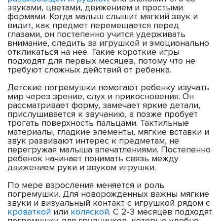
звуками, цветами, движением и простыми
формами. Когда малыш слышит мягкий звук и
видит, как предмет перемещается перед
глазами, он постепенно учится удерживать
внимание, следить за игрушкой и эмоционально
откликаться на нее. Такие короткие игры
подходят для первых месяцев, потому что не
требуют сложных действий от ребенка.
Детские погремушки помогают ребенку изучать
мир через зрение, слух и прикосновения. Он
рассматривает форму, замечает яркие детали,
прислушивается к звучанию, а позже пробует
трогать поверхность пальцами. Тактильные
материалы, гладкие элементы, мягкие вставки и
звук развивают интерес к предметам, не
перегружая малыша впечатлениями. Постепенно
ребенок начинает понимать связь между
движением руки и звуком игрушки.
По мере взросления меняется и роль
погремушки. Для новорожденных важны мягкие
звуки и визуальный контакт с игрушкой рядом с
кроваткой
или
коляской
. С 2-3 месяцев подходят
погремушки для грудничков, которые удобно