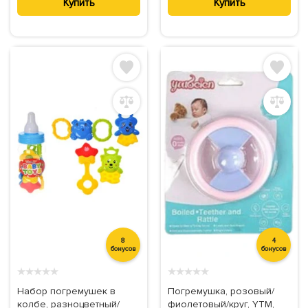
Купить
Купить
8
4
бонусов
бонусов
★
★
★
★
★
★
★
★
★
★
Набор погремушек в
Погремушка, розовый/
колбе, разноцветный/
фиолетовый/круг, YTM,