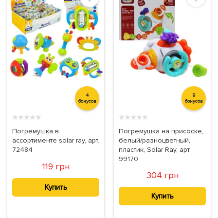
4
9
бонусов
бонусов
★
★
★
★
★
★
★
★
★
★
Погремушка в
Погремушка на присоске,
ассортименте solar ray, арт.
белый/разноцветный,
72484
пластик, Solar Ray, арт.
99170
119 грн
304 грн
Купить
Купить