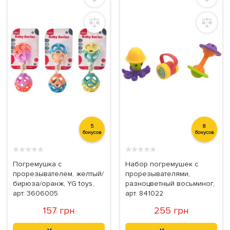
5
8
бонусов
бонусов
★
★
★
★
★
★
★
★
★
★
Погремушка с
Набор погремушек с
прорезывателем, желтый/
прорезывателями,
бирюза/оранж, YG toys,
разноцветный восьминог,
арт. 3606005
арт. 841022
157 грн
255 грн