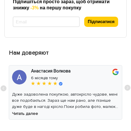
Підпишіться просто зараз, щоб отримати
знижку
-3%
на першу покупку
*
Підписатися
Нам доверяют
Анастасия Волкова
6 місяців тому
★ ★ ★ ★ ★
Дуже задоволена покупкою, автокрісло чудове, мені
все подобається. Зараз ще нам рано, але пізніше
дуже буде в нагоді крісло.Поки робила фото, малюк
уважно читав інструкцію 😁
Читать далее