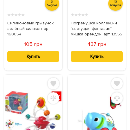
3
13
бонусов
бонусов
★
★
★
★
★
★
★
★
★
★
Силиконовый грызунок
Погремушка коллекции
зелёный силикон, арт.
"цветущая фантазия" –
160054
мишка брендон, арт. 13555
105 грн
437 грн
Купить
Купить