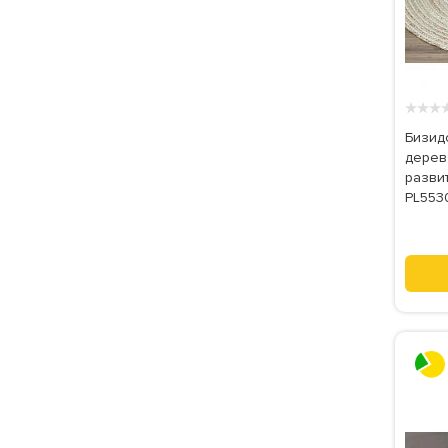
★
★
★
Бизид
дерев
развит
PL553