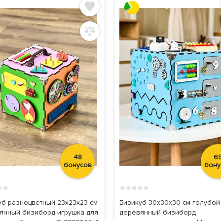
48
6
бонусов
бону
★
★
★
★
★
★
★
уб разноцветный 23х23х23 см
Бизикуб 30x30x30 см голубой
янный бизиборд игрушка для
деревянный бизиборд