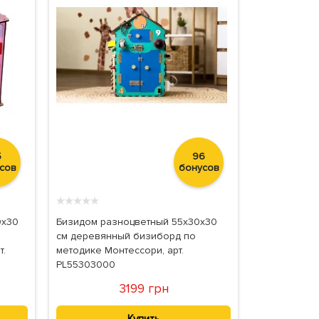
5
96
сов
бонусов
★
★
★
★
★
0х30
Бизидом разноцветный 55х30х30
см деревянный бизиборд по
т.
методике Монтессори, арт.
PL55303000
3199 грн
Купить