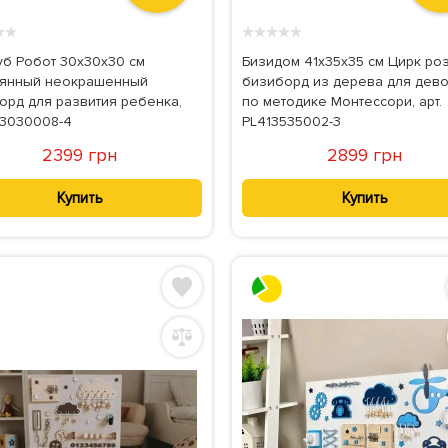
★
★
★
★
★
★
★
уб Робот 30x30x30 см
Бизидом 41x35x35 см Цирк ро
янный неокрашенный
бизиборд из дерева для дев
орд для развития ребенка,
по методике Монтессори, арт.
PL3030008-4
PL413535002-3
2399 грн
2899 грн
Купить
Купить