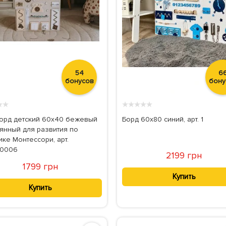
54
6
бонусов
бону
★
★
★
★
★
★
★
орд детский 60х40 бежевый
Борд 60x80 синий, арт. 1
янный для развития по
ке Монтессори, арт.
40006
2199 грн
1799 грн
Купить
Купить