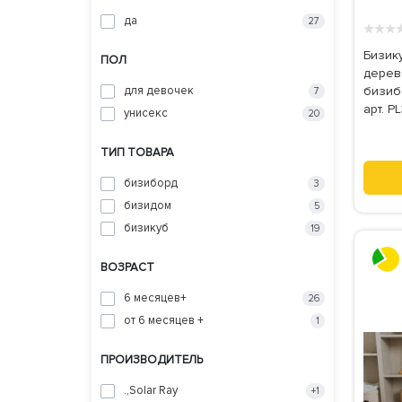
да
27
★
★
★
Бизик
ПОЛ
дерев
для девочек
бизиб
7
арт. 
унисекс
20
ТИП ТОВАРА
бизиборд
3
бизидом
5
бизикуб
19
ВОЗРАСТ
6 месяцев+
26
от 6 месяцев +
1
ПРОИЗВОДИТЕЛЬ
.,Solar Ray
+1