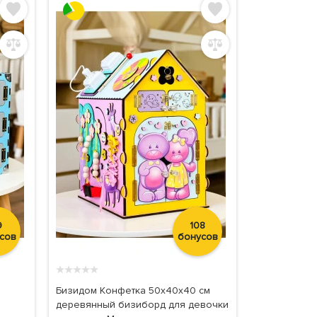
9
108
сов
бонусов
★
★
★
★
★
Бизидом Конфетка 50x40x40 см
деревянный бизиборд для девочки