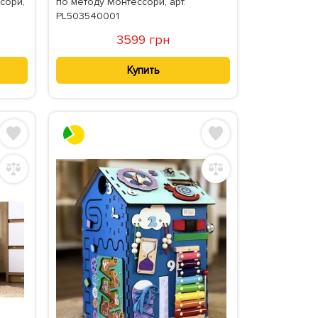
сори,
по методу Монтессори, арт.
PL503540001
3599 грн
Купить