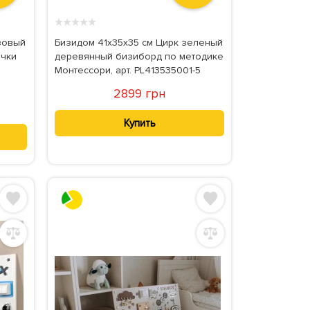
★
★
★
★
★
зовый
Бизидом 41х35х35 см Цирк зеленый
очки
деревянный бизиборд по методике
Монтессори, арт. PL413535001-5
2899 грн
Купить