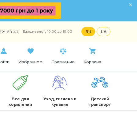
×
RU
UA
921 68 42
Ежедневно с 10:00 до 19:00
ойти
Избранное
Сравнение
Корзина
Все для
Уход, гигиена и
Детский
кормления
купание
транспорт