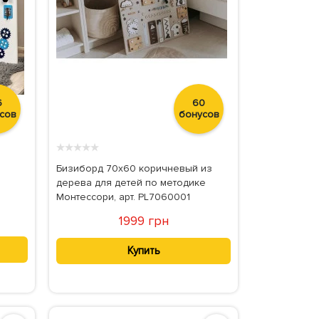
6
60
сов
бонусов
★
★
★
★
★
Бизиборд 70х60 коричневый из
дерева для детей по методике
Монтессори, арт. PL7060001
1999 грн
Купить