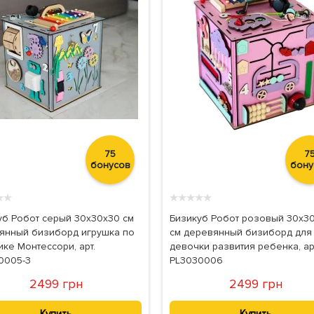
75
7
бонусов
бону
★
★
★
★
★
★
★
уб Робот серый 30х30х30 см
Бизикуб Робот розовый 30х3
янный бизиборд игрушка по
см деревянный бизиборд для
ке Монтессори, арт.
девочки развития ребенка, ар
0005-3
PL3030006
2499 грн
2499 грн
Купить
Купить