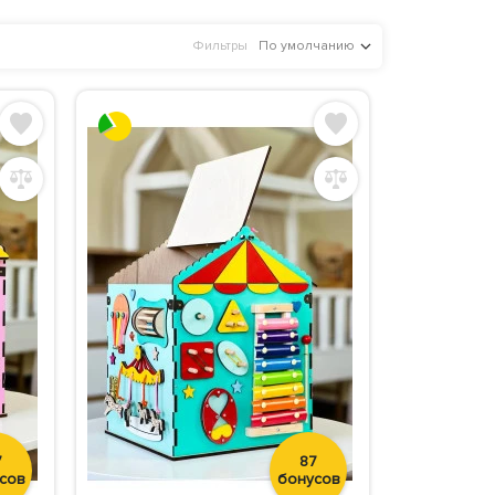
Фильтры
По умолчанию
7
87
сов
бонусов