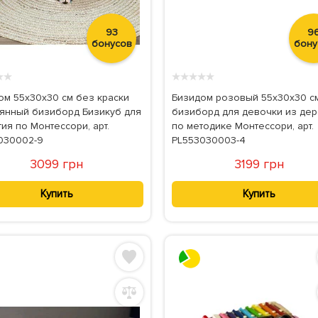
93
9
бонусов
бону
★
★
★
★
★
★
★
ом 55x30x30 см без краски
Бизидом розовый 55х30х30 с
янный бизиборд Бизикуб для
бизиборд для девочки из де
ия по Монтессори, арт.
по методике Монтессори, арт.
030002-9
PL553030003-4
3099 грн
3199 грн
Купить
Купить