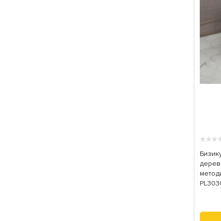
★
★
★
Бизик
дерев
методи
PL303