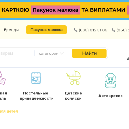
Бренды
Пакунок малюка
(098) 015 81 06
(066) 
Найти
категория
В
кая
Постельные
Детские
Автокресла
ель
принадлежности
коляски
для детей