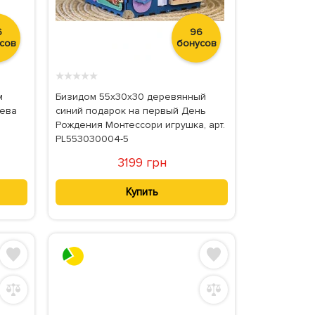
6
96
сов
бонусов
★
★
★
★
★
м
Бизидом 55x30x30 деревянный
рева
синий подарок на первый День
Рождения Монтессори игрушка, арт.
PL553030004-5
3199 грн
Купить