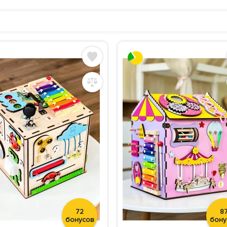
72
8
бонусов
бону