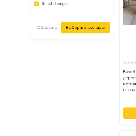
Smart - temple
Сбросить
Выберите фильтры
★
★
★
Бизиб
дерев
методи
PL60