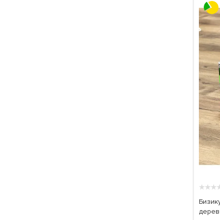
★
★
★
Бизик
дерев