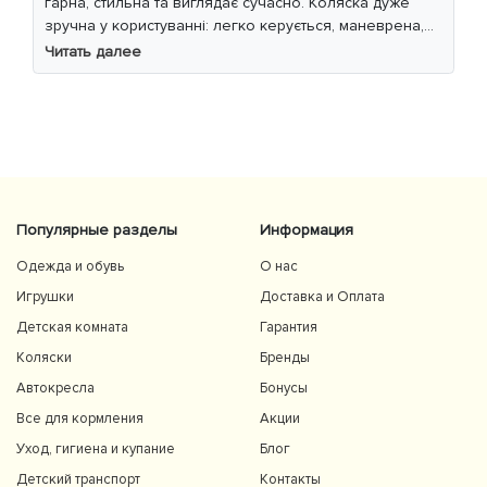
гарна, стильна та виглядає сучасно. Коляска дуже
зручна у користуванні: легко керується, маневрена,
м’який хід навіть по нерівній дорозі. Дитині
Читать далее
комфортно, просторе сидіння та великий капюшон
добре захищають від вітру й сонця. Якість матеріалів
на високому рівні, все продумано до дрібниць.
Користуємось із задоволенням і сміливо
рекомендуємо 👍
Популярные разделы
Информация
Одежда и обувь
О нас
Игрушки
Доставка и Оплата
Детская комната
Гарантия
Коляски
Бренды
Автокресла
Бонусы
Все для кормления
Акции
Уход, гигиена и купание
Блог
Детский транспорт
Контакты